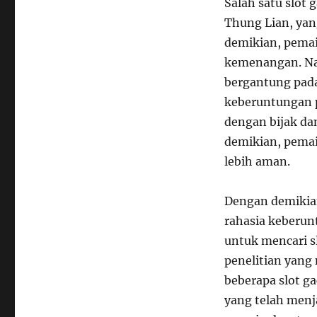
Salah satu slot 
Thung Lian, yan
demikian, pemai
kemenangan. Na
bergantung pada 
keberuntungan p
dengan bijak da
demikian, pemai
lebih aman.
Dengan demikian
rahasia keberun
untuk mencari s
penelitian yang
beberapa slot ga
yang telah menj