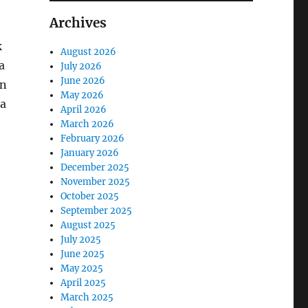
Archives
k
August 2026
a
July 2026
June 2026
an
May 2026
ba
April 2026
March 2026
February 2026
January 2026
December 2025
November 2025
October 2025
September 2025
August 2025
July 2025
June 2025
May 2025
April 2025
March 2025