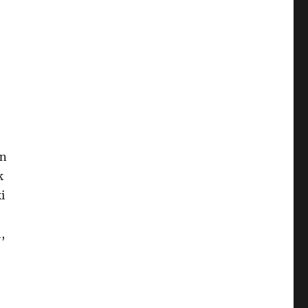
an
k
i
,