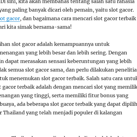
Di sini, kita akan membahas tentang salah satu rahasia
ng paling banyak dicari oleh pemain, yaitu slot gacor.
lot gacor
, dan bagaimana cara mencari slot gacor terbaik
ari kita simak bersama-sama!
bihan slot gacor adalah kemampuannya untuk
nangan yang lebih besar dan lebih sering. Dengan
n dapat merasakan sensasi keberuntungan yang lebih
ak semua slot gacor sama, dan perlu dilakukan peneliti
uk menemukan slot gacor terbaik. Salah satu cara untu
gacor terbaik adalah dengan mencari slot yang memilik
nangan yang tinggi, serta memiliki fitur bonus yang
buaya, ada beberapa slot gacor terbaik yang dapat dipilih
or Thailand yang telah menjadi populer di kalangan