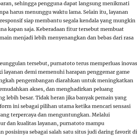
paran, sehingga pengguna dapat langsung menikmati
tanpa harus menunggu waktu lama. Selain itu, layanan
responsif siap membantu segala kendala yang mungkin
na kapan saja. Keberadaan fitur tersebut membuat
ain menjadi lebih menyenangkan dan bebas dari rasa
eunggulan tersebut, purnatoto terus memperluas inovas
i layanan demi memenuhi harapan penggemar game
 langkah pengembangan diarahkan untuk meningkatkan
mudahkan akses, dan menghadirkan peluang
 lebih besar. Tidak heran jika banyak pemain yang
form ini sebagai pilihan utama ketika mencari sensasi
yang terpercaya dan menguntungkan. Melalui
ur dan kualitas layanan, purnatoto mampu
osisinya sebagai salah satu situs judi daring favorit di