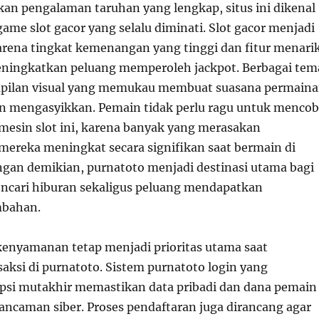
an pengalaman taruhan yang lengkap, situs ini dikenal
ame slot gacor yang selalu diminati. Slot gacor menjadi
arena tingkat kemenangan yang tinggi dan fitur menari
ingkatkan peluang memperoleh jackpot. Berbagai tem
ampilan visual yang memukau membuat suasana permain
n mengasyikkan. Pemain tidak perlu ragu untuk menco
mesin slot ini, karena banyak yang merasakan
ereka meningkat secara signifikan saat bermain di
engan demikian, purnatoto menjadi destinasi utama bagi
ncari hiburan sekaligus peluang mendapatkan
mbahan.
enyamanan tetap menjadi prioritas utama saat
aksi di purnatoto. Sistem purnatoto login yang
ipsi mutakhir memastikan data pribadi dan dana pemain
 ancaman siber. Proses pendaftaran juga dirancang agar