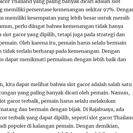
gacor Thailand yang paling banyak dicari adalah slot
g memiliki persentase kemenangan sekitar 97%. Denga
n memiliki kesempatan yang lebih besar untuk meraih
mun, perlu diingat bahwa kemenangan tidak hanya
slot gacor yang dipilih, tetapi juga pada strategi dan
emain. Oleh karena itu, pemain harus selalu bermain
n tidak terlalu berharap pada kemenangan. Dengan
n dapat menikmati permainan dengan lebih baik dan
, kita dapat melihat bahwa slot gacor adalah salah satu
tungan yang paling banyak dicari oleh pemain. Namun,
lot gacor terbaik, pemain harus selalu melakukan
 matang dan bermain dengan bijak. Di Rajabuaya, ada
cor terbaik yang dapat dipilih, seperti slot gacor Thailan
adi populer di kalangan pemain. Dengan demikian,