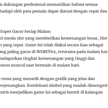
im dukungan profesional memastikan bahwa semua
hadapi oleh para pemain dapat diatasi dengan cepat dan
i Super Gacor Setiap Malam
ri mesin slot yang memberikan kemenangan besar, Slot
n yang tepat. Game ini telah diakui secara luas sebagai
 yang paling gacor di WSBET69, terutama pada malam hari
melaporkan tingkat kemenangan yang tinggi dan
 bonus muncul saat bermain di malam hari.
i tema yang menarik dengan grafik yang jelas dan
enyenangkan. Kombinasi simbol yang mudah dimengert
 gratis menjadikan game ini sebagai favorit di kalangan