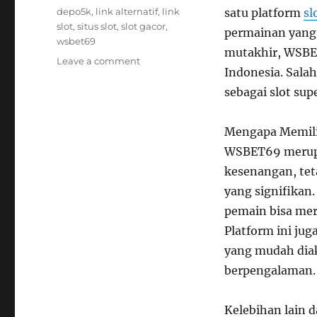
on
Tags
depo5k
,
link alternatif
,
link
satu platform
sl
slot
,
situs slot
,
slot gacor
,
permainan yang
wsbet69
mutakhir, WSBET
on
Leave a comment
Indonesia. Salah
WSBET69
Malam
sebagai slot sup
Ini:
Slot
Mengapa Memil
69
Super
WSBET69 merupa
Gacor
kesenangan, tet
yang
yang signifikan.
Bikin
Tajir
pemain bisa mer
Kilat
Platform ini ju
yang mudah dia
berpengalaman.
Kelebihan lain 