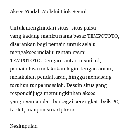
Akses Mudah Melalui Link Resmi
Untuk menghindari situs-situs palsu
yang kadang meniru nama besar TEMPOTOTO,
disarankan bagi pemain untuk selalu
mengakses melalui tautan resmi
TEMPOTOTO. Dengan tautan resmi ini,
pemain bisa melakukan login dengan aman,
melakukan pendaftaran, hingga memasang
taruhan tanpa masalah. Desain situs yang
responsif juga memungkinkan akses
yang nyaman dari berbagai perangkat, baik PC,
tablet, maupun smartphone.
Kesimpulan