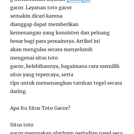
gacor. Layanan toto gacor
semakin dicari karena
dianggap dapat memberikan
kemenangan yang konsisten dan peluang
besar bagi para pemainnya. Artikel ini
akan mengulas secara menyeluruh
mengenai situs toto
gacor, kelebihannya, bagaimana cara memilih
situs yang tepercaya, serta
tips untuk memenangkan taruhan togel secara
daring.
Apa Itu Situs Toto Gacor?
Situs toto
gacor merupakan platform perjudian togel seca