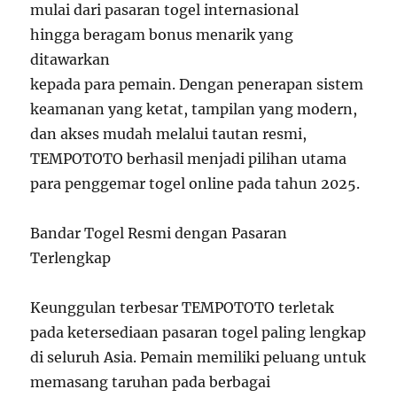
mulai dari pasaran togel internasional
hingga beragam bonus menarik yang
ditawarkan
kepada para pemain. Dengan penerapan sistem
keamanan yang ketat, tampilan yang modern,
dan akses mudah melalui tautan resmi,
TEMPOTOTO berhasil menjadi pilihan utama
para penggemar togel online pada tahun 2025.
Bandar Togel Resmi dengan Pasaran
Terlengkap
Keunggulan terbesar TEMPOTOTO terletak
pada ketersediaan pasaran togel paling lengkap
di seluruh Asia. Pemain memiliki peluang untuk
memasang taruhan pada berbagai