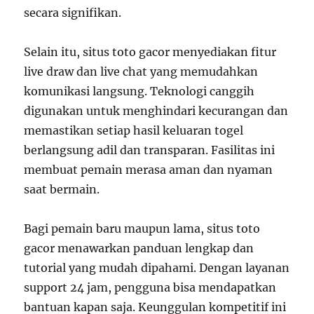
secara signifikan.
Selain itu, situs toto gacor menyediakan fitur
live draw dan live chat yang memudahkan
komunikasi langsung. Teknologi canggih
digunakan untuk menghindari kecurangan dan
memastikan setiap hasil keluaran togel
berlangsung adil dan transparan. Fasilitas ini
membuat pemain merasa aman dan nyaman
saat bermain.
Bagi pemain baru maupun lama, situs toto
gacor menawarkan panduan lengkap dan
tutorial yang mudah dipahami. Dengan layanan
support 24 jam, pengguna bisa mendapatkan
bantuan kapan saja. Keunggulan kompetitif ini