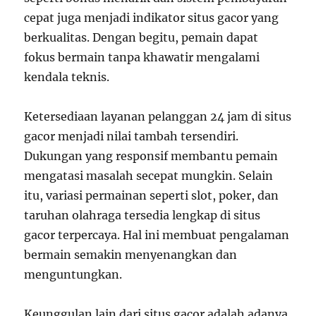
cepat juga menjadi indikator situs gacor yang
berkualitas. Dengan begitu, pemain dapat
fokus bermain tanpa khawatir mengalami
kendala teknis.
Ketersediaan layanan pelanggan 24 jam di situs
gacor menjadi nilai tambah tersendiri.
Dukungan yang responsif membantu pemain
mengatasi masalah secepat mungkin. Selain
itu, variasi permainan seperti slot, poker, dan
taruhan olahraga tersedia lengkap di situs
gacor terpercaya. Hal ini membuat pengalaman
bermain semakin menyenangkan dan
menguntungkan.
Keunggulan lain dari situs gacor adalah adanya