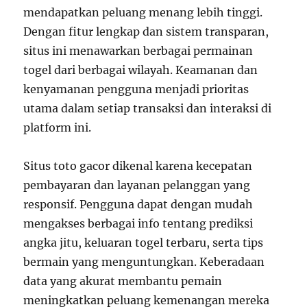
mendapatkan peluang menang lebih tinggi.
Dengan fitur lengkap dan sistem transparan,
situs ini menawarkan berbagai permainan
togel dari berbagai wilayah. Keamanan dan
kenyamanan pengguna menjadi prioritas
utama dalam setiap transaksi dan interaksi di
platform ini.
Situs toto gacor dikenal karena kecepatan
pembayaran dan layanan pelanggan yang
responsif. Pengguna dapat dengan mudah
mengakses berbagai info tentang prediksi
angka jitu, keluaran togel terbaru, serta tips
bermain yang menguntungkan. Keberadaan
data yang akurat membantu pemain
meningkatkan peluang kemenangan mereka