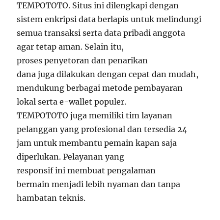
TEMPOTOTO. Situs ini dilengkapi dengan
sistem enkripsi data berlapis untuk melindungi
semua transaksi serta data pribadi anggota
agar tetap aman. Selain itu,
proses penyetoran dan penarikan
dana juga dilakukan dengan cepat dan mudah,
mendukung berbagai metode pembayaran
lokal serta e-wallet populer.
TEMPOTOTO juga memiliki tim layanan
pelanggan yang profesional dan tersedia 24
jam untuk membantu pemain kapan saja
diperlukan. Pelayanan yang
responsif ini membuat pengalaman
bermain menjadi lebih nyaman dan tanpa
hambatan teknis.