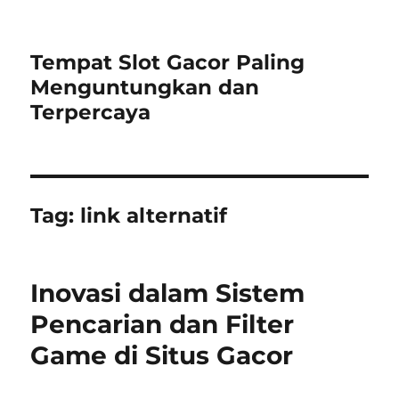
Tempat Slot Gacor Paling
Menguntungkan dan
Terpercaya
Tag:
link alternatif
Inovasi dalam Sistem
Pencarian dan Filter
Game di Situs Gacor