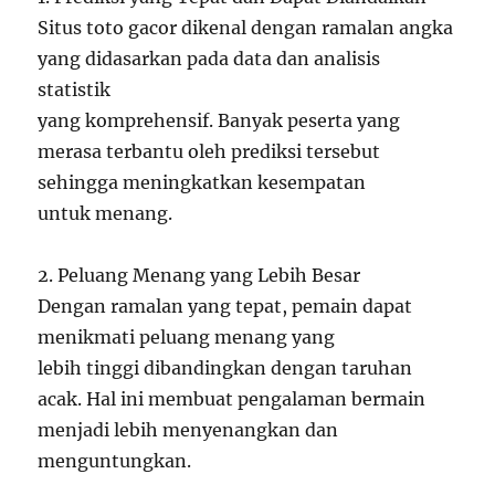
Situs toto gacor dikenal dengan ramalan angka
yang didasarkan pada data dan analisis
statistik
yang komprehensif. Banyak peserta yang
merasa terbantu oleh prediksi tersebut
sehingga meningkatkan kesempatan
untuk menang.
2. Peluang Menang yang Lebih Besar
Dengan ramalan yang tepat, pemain dapat
menikmati peluang menang yang
lebih tinggi dibandingkan dengan taruhan
acak. Hal ini membuat pengalaman bermain
menjadi lebih menyenangkan dan
menguntungkan.