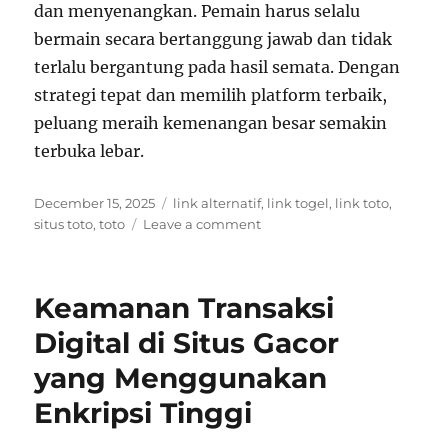
dan menyenangkan. Pemain harus selalu
bermain secara bertanggung jawab dan tidak
terlalu bergantung pada hasil semata. Dengan
strategi tepat dan memilih platform terbaik,
peluang meraih kemenangan besar semakin
terbuka lebar.
Posted
Tags
December 15, 2025
link alternatif
,
link togel
,
link toto
,
on
on
situs toto
,
toto
Leave a comment
Inovasi
dalam
Sistem
Keamanan Transaksi
Pencarian
dan
Digital di Situs Gacor
Filter
yang Menggunakan
Game
di
Enkripsi Tinggi
Situs
Gacor