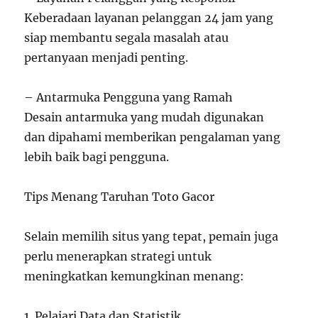
Keberadaan layanan pelanggan 24 jam yang
siap membantu segala masalah atau
pertanyaan menjadi penting.
– Antarmuka Pengguna yang Ramah
Desain antarmuka yang mudah digunakan
dan dipahami memberikan pengalaman yang
lebih baik bagi pengguna.
Tips Menang Taruhan Toto Gacor
Selain memilih situs yang tepat, pemain juga
perlu menerapkan strategi untuk
meningkatkan kemungkinan menang:
1. Pelajari Data dan Statistik