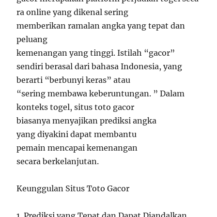
ra online yang dikenal sering
memberikan ramalan angka yang tepat dan
peluang
kemenangan yang tinggi. Istilah “gacor”
sendiri berasal dari bahasa Indonesia, yang
berarti “berbunyi keras” atau
“sering membawa keberuntungan. ” Dalam
konteks togel, situs toto gacor
biasanya menyajikan prediksi angka
yang diyakini dapat membantu
pemain mencapai kemenangan
secara berkelanjutan.
Keunggulan Situs Toto Gacor
1. Prediksi yang Tepat dan Dapat Diandalkan