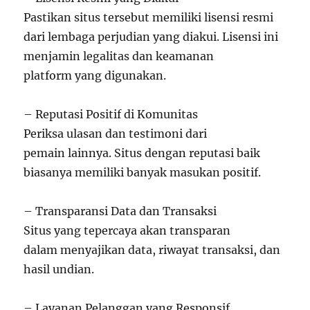
Pastikan situs tersebut memiliki lisensi resmi
dari lembaga perjudian yang diakui. Lisensi ini
menjamin legalitas dan keamanan
platform yang digunakan.
– Reputasi Positif di Komunitas
Periksa ulasan dan testimoni dari
pemain lainnya. Situs dengan reputasi baik
biasanya memiliki banyak masukan positif.
– Transparansi Data dan Transaksi
Situs yang tepercaya akan transparan
dalam menyajikan data, riwayat transaksi, dan
hasil undian.
– Layanan Pelanggan yang Responsif