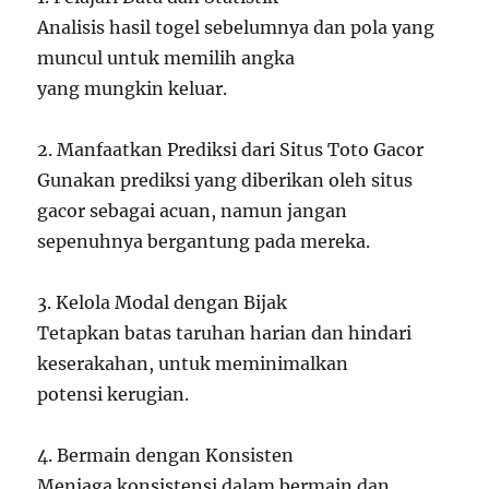
Analisis hasil togel sebelumnya dan pola yang
muncul untuk memilih angka
yang mungkin keluar.
2. Manfaatkan Prediksi dari Situs Toto Gacor
Gunakan prediksi yang diberikan oleh situs
gacor sebagai acuan, namun jangan
sepenuhnya bergantung pada mereka.
3. Kelola Modal dengan Bijak
Tetapkan batas taruhan harian dan hindari
keserakahan, untuk meminimalkan
potensi kerugian.
4. Bermain dengan Konsisten
Menjaga konsistensi dalam bermain dan