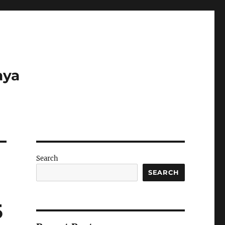
aya
Search
SEARCH
5