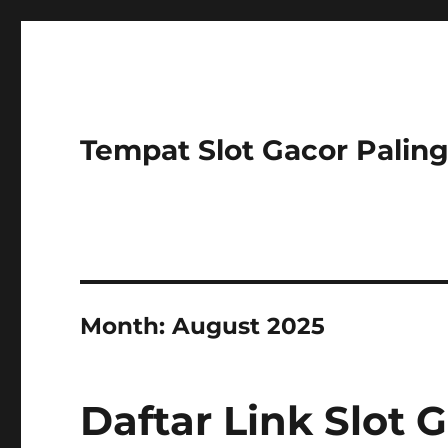
Tempat Slot Gacor Pali
Month:
August 2025
Daftar Link Slot 