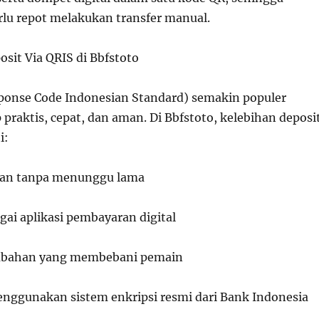
rlu repot melakukan transfer manual.
sit Via QRIS di Bbfstoto
ponse Code Indonesian Standard) semakin populer
praktis, cepat, dan aman. Di Bbfstoto, kelebihan deposi
i:
stan tanpa menunggu lama
gai aplikasi pembayaran digital
mbahan yang membebani pemain
ggunakan sistem enkripsi resmi dari Bank Indonesia