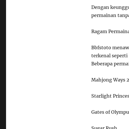
Dengan keunggul
permainan tanpa
Ragam Permainan
Bbfstoto menawa
terkenal seperti
Beberapa permai
Mahjong Ways 
Starlight Prince
Gates of Olympu
Sugar Rush