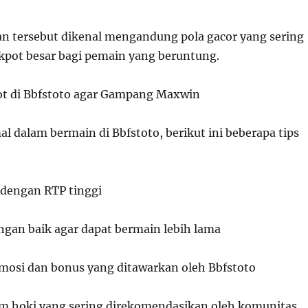
 tersebut dikenal mengandung pola gacor yang sering
pot besar bagi pemain yang beruntung.
ot di Bbfstoto agar Gampang Maxwin
al dalam bermain di Bbfstoto, berikut ini beberapa tips
 dengan RTP tinggi
ngan baik agar dapat bermain lebih lama
osi dan bonus yang ditawarkan oleh Bbfstoto
m hoki yang sering direkomendasikan oleh komunitas