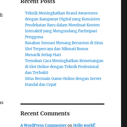
Recent Posts
Teknik Meningkatkan Brand Awareness
di
dengan Kampanye Digital yang Konsisten
Pendekatan Baru dalam Membuat Konten
Interaktif yang Mengundang Partisipasi
Pengguna
Rasakan Sensasi Menang Beruntun di Situs
Slot Terpercaya dan Nikmati Bonus
Menarik Setiap Hari
Temukan Cara Meningkatkan Kemenangan
di Slot Online dengan Teknik Profesional
dan Terbukti
Situs Bermain Game Online dengan Server
Handal dan Cepat
as
Recent Comments
A WordPress Commenter
on
Hello world!