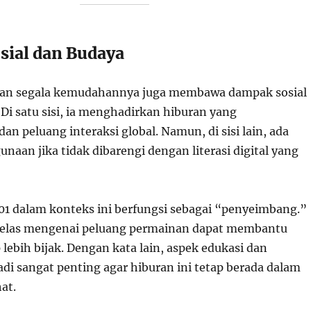
ial dan Budaya
ngan segala kemudahannya juga membawa dampak sosial
 Di satu sisi, ia menghadirkan hiburan yang
 peluang interaksi global. Namun, di sisi lain, ada
unaan jika tidak dibarengi dengan literasi digital yang
01 dalam konteks ini berfungsi sebagai “penyeimbang.”
 jelas mengenai peluang permainan dapat membantu
lebih bijak. Dengan kata lain, aspek edukasi dan
di sangat penting agar hiburan ini tetap berada dalam
at.