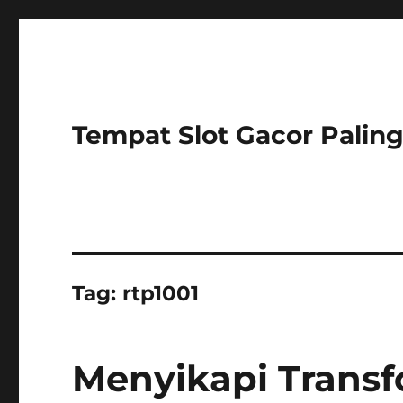
Tempat Slot Gacor Pali
Tag:
rtp1001
Menyikapi Transf