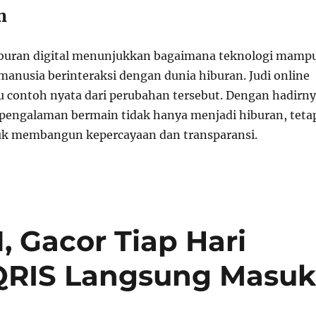
n
iburan digital menunjukkan bagaimana teknologi mamp
anusia berinteraksi dengan dunia hiburan. Judi online
tu contoh nyata dari perubahan tersebut. Dengan hadirn
 pengalaman bermain tidak hanya menjadi hiburan, teta
uk membangun kepercayaan dan transparansi.
1, Gacor Tiap Hari
QRIS Langsung Masu