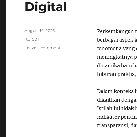
Digital
Posted
August 19, 2025
Perkembangan t
on
Tags
rtp1001
berbagai aspek 
on
Leave a comment
fenomena yang c
Menyikapi
meningkatnya p
Transformasi
dinamika baru b
Dunia
Hiburan
hiburan praktis,
Digital
Dalam konteks i
dikaitkan denga
Istilah ini tida
indikator penti
transparansi, d