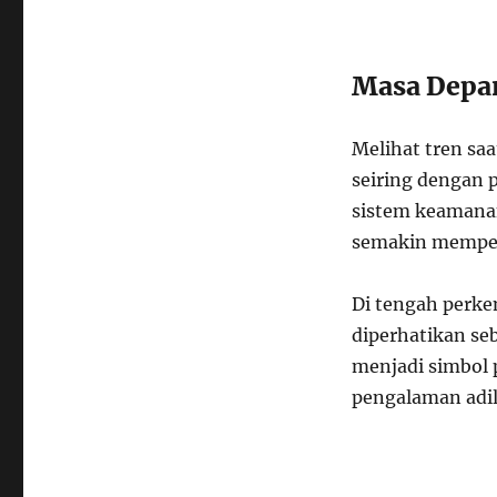
Masa Depan
Melihat tren saa
seiring dengan p
sistem keamana
semakin memper
Di tengah perk
diperhatikan seb
menjadi simbol
pengalaman adil