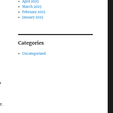
April 2025
March 2025
February 2025
January 2025
Categories
Uncategorized
p
r.