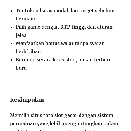
Tentukan
batas modal dan target
sebelum
bermain.
Pilih game dengan
RTP tinggi
dan aturan
jelas.
Manfaatkan
bonus wajar
tanpa syarat
berlebihan.
Bermain secara konsisten, bukan terburu-
buru.
Kesimpulan
Memilih
situs toto slot gacor dengan sistem
permainan yang lebih menguntungkan
bukan