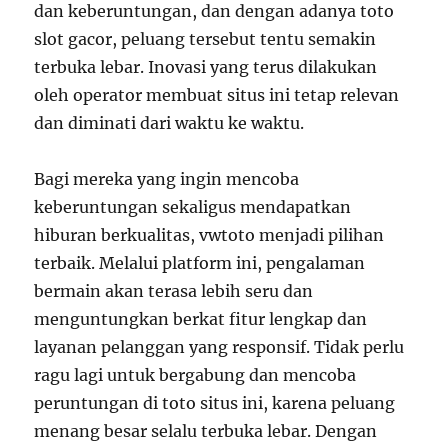
dan keberuntungan, dan dengan adanya toto
slot gacor, peluang tersebut tentu semakin
terbuka lebar. Inovasi yang terus dilakukan
oleh operator membuat situs ini tetap relevan
dan diminati dari waktu ke waktu.
Bagi mereka yang ingin mencoba
keberuntungan sekaligus mendapatkan
hiburan berkualitas, vwtoto menjadi pilihan
terbaik. Melalui platform ini, pengalaman
bermain akan terasa lebih seru dan
menguntungkan berkat fitur lengkap dan
layanan pelanggan yang responsif. Tidak perlu
ragu lagi untuk bergabung dan mencoba
peruntungan di toto situs ini, karena peluang
menang besar selalu terbuka lebar. Dengan