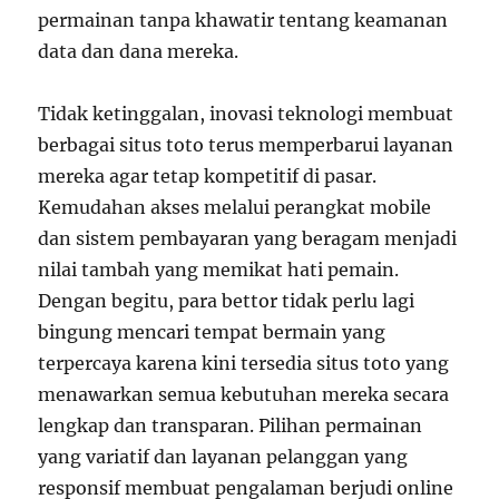
permainan tanpa khawatir tentang keamanan
data dan dana mereka.
Tidak ketinggalan, inovasi teknologi membuat
berbagai situs toto terus memperbarui layanan
mereka agar tetap kompetitif di pasar.
Kemudahan akses melalui perangkat mobile
dan sistem pembayaran yang beragam menjadi
nilai tambah yang memikat hati pemain.
Dengan begitu, para bettor tidak perlu lagi
bingung mencari tempat bermain yang
terpercaya karena kini tersedia situs toto yang
menawarkan semua kebutuhan mereka secara
lengkap dan transparan. Pilihan permainan
yang variatif dan layanan pelanggan yang
responsif membuat pengalaman berjudi online