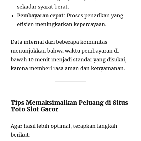
sekadar syarat berat.
Pembayaran cepat
: Proses penarikan yang
efisien meningkatkan kepercayaan.
Data internal dari beberapa komunitas
menunjukkan bahwa waktu pembayaran di
bawah 10 menit menjadi standar yang disukai,
karena memberi rasa aman dan kenyamanan.
Tips Memaksimalkan Peluang di Situs
Toto Slot Gacor
Agar hasil lebih optimal, terapkan langkah
berikut: