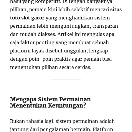
hasil yang kompetitif. Di tengah banyaknya
pilihan, pemain kini lebih selektif mencari
situs
toto slot gacor
yang menghadirkan sistem
permainan lebih menguntungkan, transparan,
dan mudah diakses. Artikel ini mengulas apa
saja faktor penting yang membuat sebuah
platform layak disebut unggulan, lengkap
dengan poin-poin praktis agar pemain bisa
menentukan pilihan secara cerdas.
Mengapa Sistem Permainan
Menentukan Keuntungan?
Bukan rahasia lagi, sistem permainan adalah
jantung dari pengalaman bermain. Platform