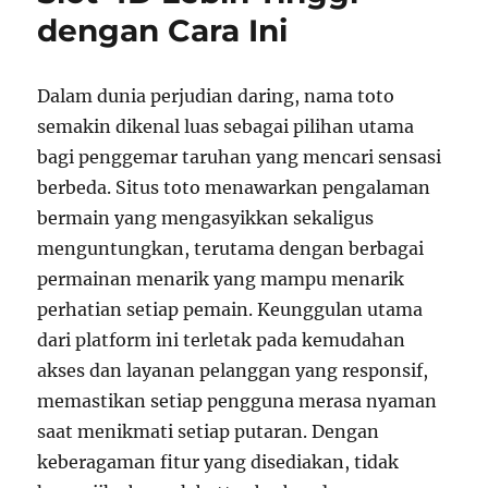
dengan Cara Ini
Toto
dengan
Teknik
Teruji
Dalam dunia perjudian daring, nama toto
semakin dikenal luas sebagai pilihan utama
bagi penggemar taruhan yang mencari sensasi
berbeda. Situs toto menawarkan pengalaman
bermain yang mengasyikkan sekaligus
menguntungkan, terutama dengan berbagai
permainan menarik yang mampu menarik
perhatian setiap pemain. Keunggulan utama
dari platform ini terletak pada kemudahan
akses dan layanan pelanggan yang responsif,
memastikan setiap pengguna merasa nyaman
saat menikmati setiap putaran. Dengan
keberagaman fitur yang disediakan, tidak