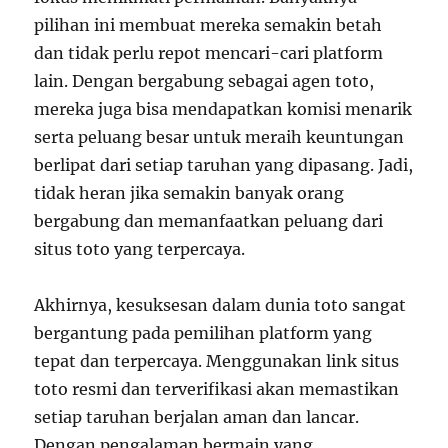
pilihan ini membuat mereka semakin betah
dan tidak perlu repot mencari-cari platform
lain. Dengan bergabung sebagai agen toto,
mereka juga bisa mendapatkan komisi menarik
serta peluang besar untuk meraih keuntungan
berlipat dari setiap taruhan yang dipasang. Jadi,
tidak heran jika semakin banyak orang
bergabung dan memanfaatkan peluang dari
situs toto yang terpercaya.
Akhirnya, kesuksesan dalam dunia toto sangat
bergantung pada pemilihan platform yang
tepat dan terpercaya. Menggunakan link situs
toto resmi dan terverifikasi akan memastikan
setiap taruhan berjalan aman dan lancar.
Dengan pengalaman bermain yang