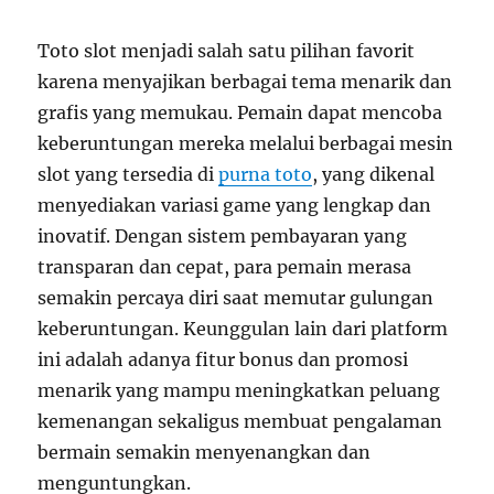
Toto slot menjadi salah satu pilihan favorit
karena menyajikan berbagai tema menarik dan
grafis yang memukau. Pemain dapat mencoba
keberuntungan mereka melalui berbagai mesin
slot yang tersedia di
purna toto
, yang dikenal
menyediakan variasi game yang lengkap dan
inovatif. Dengan sistem pembayaran yang
transparan dan cepat, para pemain merasa
semakin percaya diri saat memutar gulungan
keberuntungan. Keunggulan lain dari platform
ini adalah adanya fitur bonus dan promosi
menarik yang mampu meningkatkan peluang
kemenangan sekaligus membuat pengalaman
bermain semakin menyenangkan dan
menguntungkan.