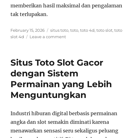
memberikan hasil maksimal dan pengalaman
tak terlupakan.
Posted
Tags
February 15, 2026
situs toto
,
toto
,
toto 4d
,
toto slot
,
toto
on
on
slot 4d
Leave a comment
Main
di
Situs
Situs Toto Slot Gacor
Toto
Slot
dengan Sistem
Gacor,
Permainan yang Lebih
Cuan
Konsisten
Menguntungkan
Tanpa
Ribet
Industri hiburan digital berbasis permainan
angka dan slot semakin diminati karena
menawarkan sensasi seru sekaligus peluang