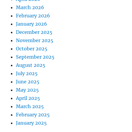
March 2026
February 2026
January 2026
December 2025
November 2025
October 2025
September 2025
August 2025
July 2025
June 2025
May 2025
April 2025
March 2025
February 2025
January 2025