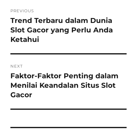
Post
PREVIOUS
navigation
Trend Terbaru dalam Dunia
Previous
post:
Slot Gacor yang Perlu Anda
Ketahui
NEXT
Faktor-Faktor Penting dalam
Next
post:
Menilai Keandalan Situs Slot
Gacor