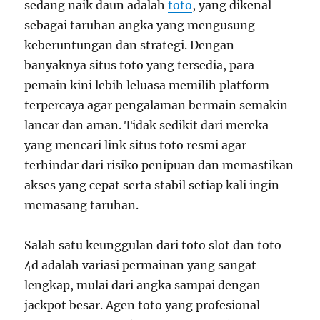
sedang naik daun adalah
toto
, yang dikenal
sebagai taruhan angka yang mengusung
keberuntungan dan strategi. Dengan
banyaknya situs toto yang tersedia, para
pemain kini lebih leluasa memilih platform
terpercaya agar pengalaman bermain semakin
lancar dan aman. Tidak sedikit dari mereka
yang mencari link situs toto resmi agar
terhindar dari risiko penipuan dan memastikan
akses yang cepat serta stabil setiap kali ingin
memasang taruhan.
Salah satu keunggulan dari toto slot dan toto
4d adalah variasi permainan yang sangat
lengkap, mulai dari angka sampai dengan
jackpot besar. Agen toto yang profesional