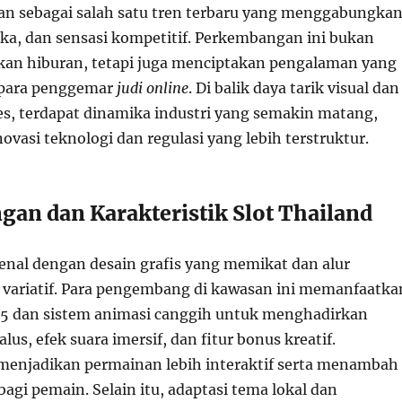
an sebagai salah satu tren terbaru yang menggabungka
ika, dan sensasi kompetitif. Perkembangan ini bukan
an hiburan, tetapi juga menciptakan pengalaman yang
para penggemar
judi online
. Di balik daya tarik visual dan
, terdapat dinamika industri yang semakin matang,
ovasi teknologi dan regulasi yang lebih terstruktur.
an dan Karakteristik Slot Thailand
enal dengan desain grafis yang memikat dan alur
variatif. Para pengembang di kawasan ini memanfaatka
5 dan sistem animasi canggih untuk menghadirkan
lus, efek suara imersif, dan fitur bonus kreatif.
menjadikan permainan lebih interaktif serta menambah
agi pemain. Selain itu, adaptasi tema lokal dan