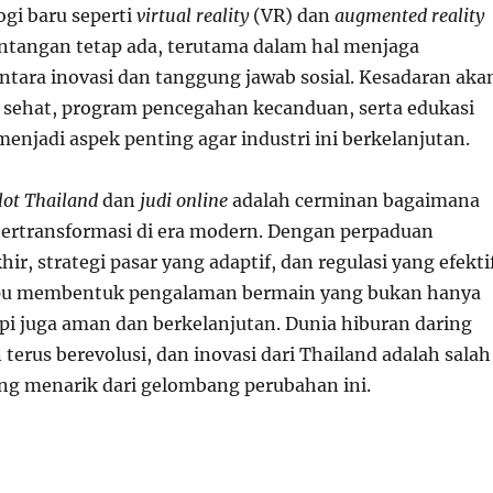
ogi baru seperti
virtual reality
(VR) dan
augmented reality
ntangan tetap ada, terutama dalam hal menjaga
tara inovasi dan tanggung jawab sosial. Kesadaran aka
sehat, program pencegahan kecanduan, serta edukasi
enjadi aspek penting agar industri ini berkelanjutan.
lot Thailand
dan
judi online
adalah cerminan bagaimana
 bertransformasi di era modern. Dengan perpaduan
ir, strategi pasar yang adaptif, dan regulasi yang efekti
u membentuk pengalaman bermain yang bukan hanya
pi juga aman dan berkelanjutan. Dunia hiburan daring
erus berevolusi, dan inovasi dari Thailand adalah salah
ing menarik dari gelombang perubahan ini.