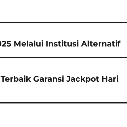
5 Melalui Institusi Alternatif
 Terbaik Garansi Jackpot Hari