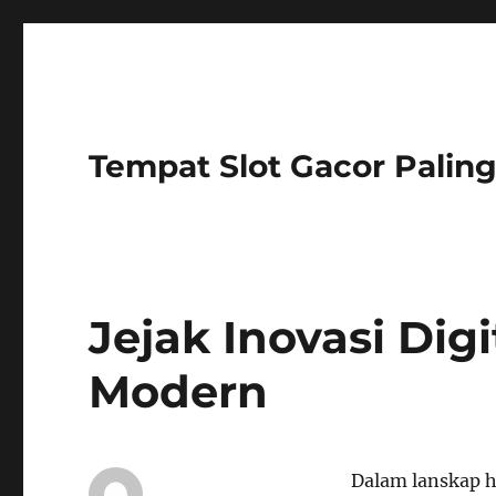
Tempat Slot Gacor Pali
Jejak Inovasi Digi
Modern
Dalam lanskap h