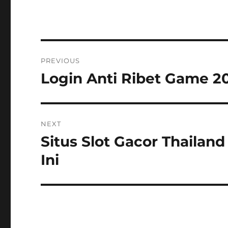
Post
PREVIOUS
navigation
Login Anti Ribet Game 202
Previous
post:
NEXT
Situs Slot Gacor Thailand
Next
post:
Ini