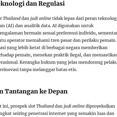
nologi dan Regulasi
ot Thailand
dan
judi online
tidak lepas dari peran teknolog
n (AI) dan analitik data. AI digunakan untuk
ngalaman bermain sesuai preferensi individu, sementa
tu operator memahami tren pasar dan perilaku pemain.
gulasi yang lebih ketat di berbagai negara memberikan
rhadap pemain, menekan praktik ilegal, dan memastika
erasional. Kerangka hukum yang jelas mendorong pelak
erinovasi tanpa melanggar batas etis.
n Tantangan ke Depan
t ini, prospek
slot Thailand
dan
judi online
diproyeksikan
ngkat seiring penetrasi internet yang semakin luas dan