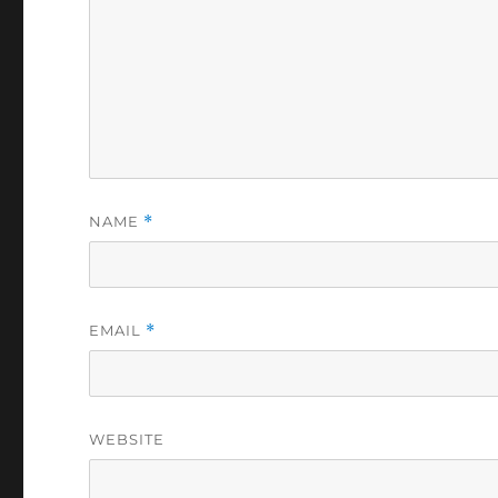
NAME
*
EMAIL
*
WEBSITE