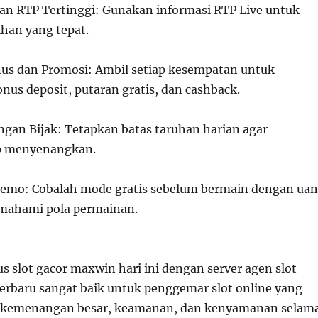
an RTP Tertinggi: Gunakan informasi RTP Live untuk
han yang tepat.
us dan Promosi: Ambil setiap kesempatan untuk
us deposit, putaran gratis, dan cashback.
ngan Bijak: Tetapkan batas taruhan harian agar
p menyenangkan.
Demo: Cobalah mode gratis sebelum bermain dengan ua
mahami pola permainan.
us slot gacor maxwin hari ini dengan server agen slot
terbaru sangat baik untuk penggemar slot online yang
kemenangan besar, keamanan, dan kenyamanan selam