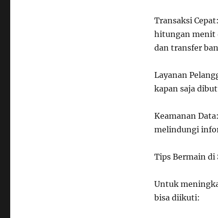
Transaksi Cepat
hitungan menit
dan transfer ban
Layanan Pelang
kapan saja dibu
Keamanan Data:
melindungi info
Tips Bermain di 
Untuk meningka
bisa diikuti: