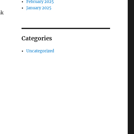
February 2025
January 2025
ak
Categories
Uncategorized