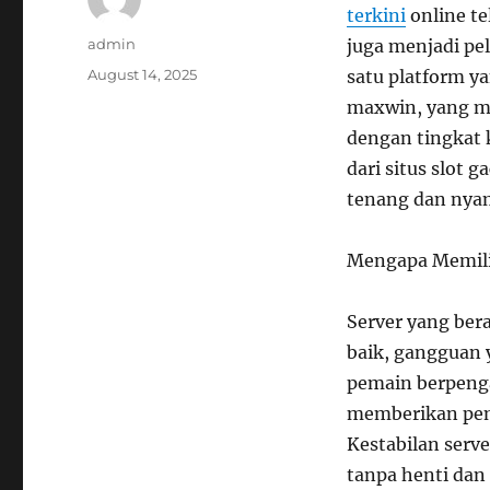
terkini
online te
Author
admin
juga menjadi pe
Posted
August 14, 2025
satu platform ya
on
maxwin, yang me
dengan tingkat 
dari situs slot 
tenang dan nyam
Mengapa Memilih
Server yang ber
baik, gangguan 
pemain berpeng
memberikan peng
Kestabilan serv
tanpa henti dan