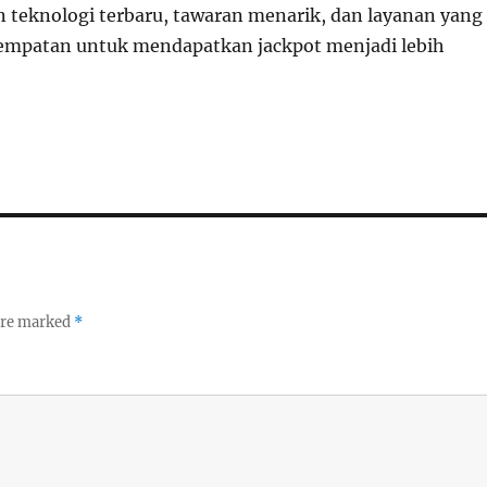
 teknologi terbaru, tawaran menarik, dan layanan yang
sempatan untuk mendapatkan jackpot menjadi lebih
 are marked
*