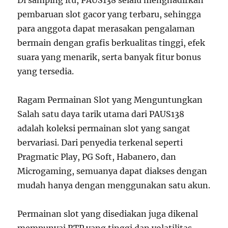
Di samping itu, PAUS138 selalu menghadirkan
pembaruan slot gacor yang terbaru, sehingga
para anggota dapat merasakan pengalaman
bermain dengan grafis berkualitas tinggi, efek
suara yang menarik, serta banyak fitur bonus
yang tersedia.
Ragam Permainan Slot yang Menguntungkan
Salah satu daya tarik utama dari PAUS138
adalah koleksi permainan slot yang sangat
bervariasi. Dari penyedia terkenal seperti
Pragmatic Play, PG Soft, Habanero, dan
Microgaming, semuanya dapat diakses dengan
mudah hanya dengan menggunakan satu akun.
Permainan slot yang disediakan juga dikenal