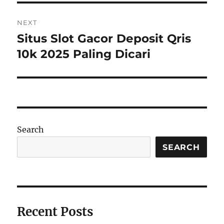
NEXT
Situs Slot Gacor Deposit Qris
Next
post:
10k 2025 Paling Dicari
Search
SEARCH
Recent Posts