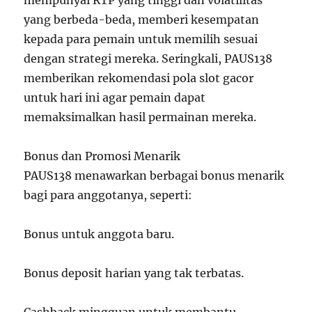
mempunyai RTP yang tinggi dan volatilitas
yang berbeda-beda, memberi kesempatan
kepada para pemain untuk memilih sesuai
dengan strategi mereka. Seringkali, PAUS138
memberikan rekomendasi pola slot gacor
untuk hari ini agar pemain dapat
memaksimalkan hasil permainan mereka.
Bonus dan Promosi Menarik
PAUS138 menawarkan berbagai bonus menarik
bagi para anggotanya, seperti:
Bonus untuk anggota baru.
Bonus deposit harian yang tak terbatas.