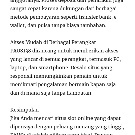
anggotanya. Proses deposit dan penarikan juga
sangat cepat karena dukungan dari berbagai
metode pembayaran seperti transfer bank, e-
wallet, dan pulsa tanpa biaya tambahan.
Akses Mudah di Berbagai Perangkat
PAUS138 dirancang untuk memberikan akses
yang lancar di semua perangkat, termasuk PC,
laptop, dan smartphone. Desain situs yang
responsif memungkinkan pemain untuk
menikmati pengalaman bermain kapan saja
dan di mana saja tanpa hambatan.
Kesimpulan
Jika Anda mencari situs slot online yang dapat
dipercaya dengan peluang menang yang tinggi,