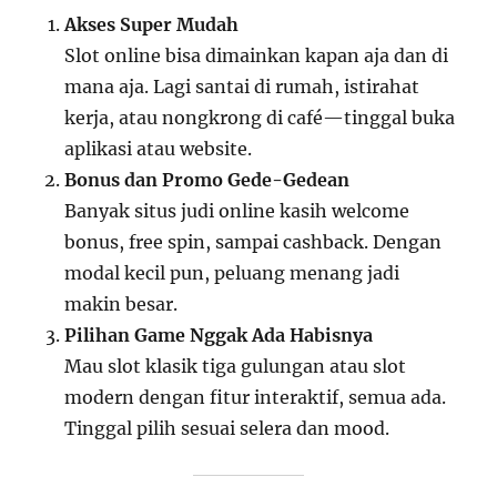
Akses Super Mudah
Slot online bisa dimainkan kapan aja dan di
mana aja. Lagi santai di rumah, istirahat
kerja, atau nongkrong di café—tinggal buka
aplikasi atau website.
Bonus dan Promo Gede-Gedean
Banyak situs judi online kasih welcome
bonus, free spin, sampai cashback. Dengan
modal kecil pun, peluang menang jadi
makin besar.
Pilihan Game Nggak Ada Habisnya
Mau slot klasik tiga gulungan atau slot
modern dengan fitur interaktif, semua ada.
Tinggal pilih sesuai selera dan mood.