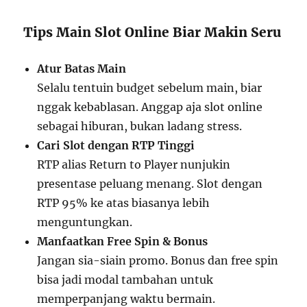
Tips Main Slot Online Biar Makin Seru
Atur Batas Main
Selalu tentuin budget sebelum main, biar
nggak kebablasan. Anggap aja slot online
sebagai hiburan, bukan ladang stress.
Cari Slot dengan RTP Tinggi
RTP alias Return to Player nunjukin
presentase peluang menang. Slot dengan
RTP 95% ke atas biasanya lebih
menguntungkan.
Manfaatkan Free Spin & Bonus
Jangan sia-siain promo. Bonus dan free spin
bisa jadi modal tambahan untuk
memperpanjang waktu bermain.