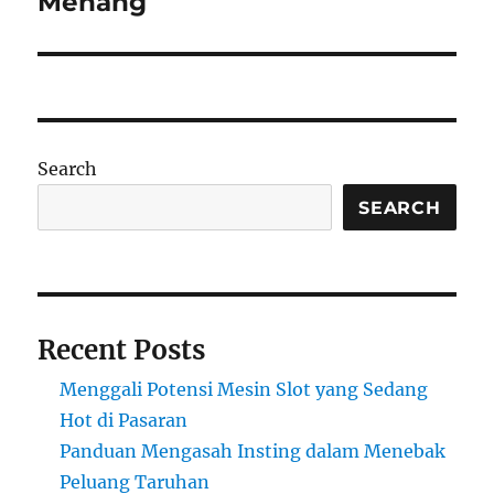
Menang
Search
SEARCH
Recent Posts
Menggali Potensi Mesin Slot yang Sedang
Hot di Pasaran
Panduan Mengasah Insting dalam Menebak
Peluang Taruhan