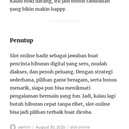
Kalau hoki datang, itu jadi bonus tambahan
yang bikin makin happy.
Penutup
Slot online hadir sebagai jawaban buat
pencinta hiburan digital yang seru, mudah
diakses, dan penuh peluang. Dengan strategi
sederhana, pilihan game beragam, serta bonus
menarik, siapa pun bisa menikmati
pengalaman bermain yang fun. Jadi, kalau lagi
butuh hiburan cepat tanpa ribet, slot online
bisa jadi pilihan terbaik buat dicoba.
Author
Posted
Tags
admin
August 30, 2025
slot online