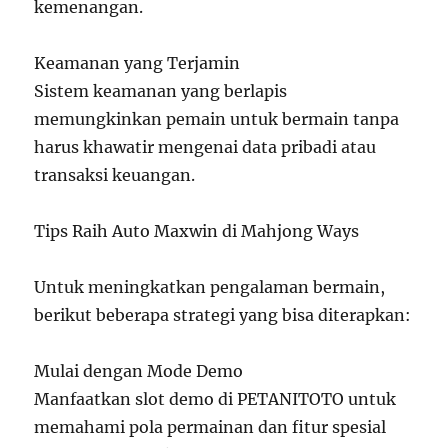
kemenangan.
Keamanan yang Terjamin
Sistem keamanan yang berlapis
memungkinkan pemain untuk bermain tanpa
harus khawatir mengenai data pribadi atau
transaksi keuangan.
Tips Raih Auto Maxwin di Mahjong Ways
Untuk meningkatkan pengalaman bermain,
berikut beberapa strategi yang bisa diterapkan:
Mulai dengan Mode Demo
Manfaatkan slot demo di PETANITOTO untuk
memahami pola permainan dan fitur spesial