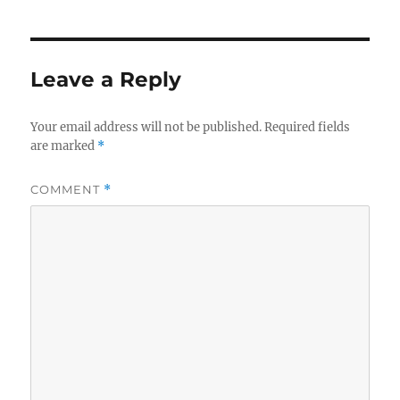
Leave a Reply
Your email address will not be published.
Required fields
are marked
*
COMMENT
*