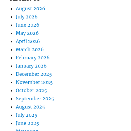
August 2026
July 2026
June 2026
May 2026
April 2026
March 2026
February 2026
January 2026
December 2025
November 2025
October 2025
September 2025
August 2025
July 2025
June 2025