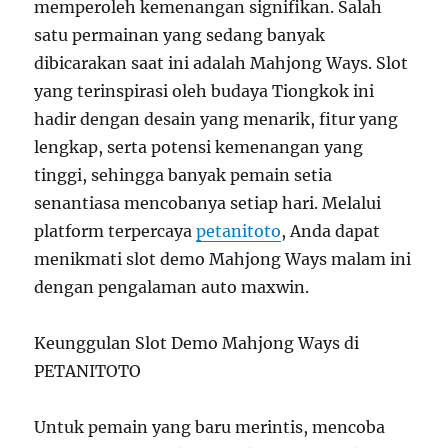
memperoleh kemenangan signifikan. Salah
satu permainan yang sedang banyak
dibicarakan saat ini adalah Mahjong Ways. Slot
yang terinspirasi oleh budaya Tiongkok ini
hadir dengan desain yang menarik, fitur yang
lengkap, serta potensi kemenangan yang
tinggi, sehingga banyak pemain setia
senantiasa mencobanya setiap hari. Melalui
platform terpercaya
petanitoto
, Anda dapat
menikmati slot demo Mahjong Ways malam ini
dengan pengalaman auto maxwin.
Keunggulan Slot Demo Mahjong Ways di
PETANITOTO
Untuk pemain yang baru merintis, mencoba