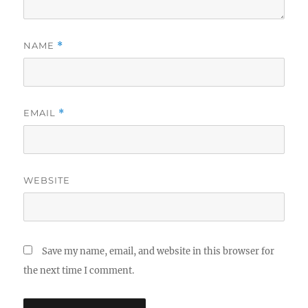
NAME
*
EMAIL
*
WEBSITE
Save my name, email, and website in this browser for
the next time I comment.