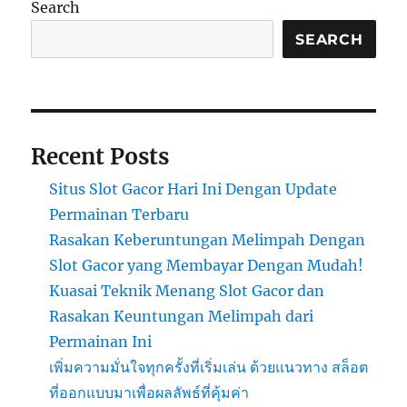
Search
Era
Modern
SEARCH
yang
Terus
Berkembang
Recent Posts
Situs Slot Gacor Hari Ini Dengan Update
Permainan Terbaru
Rasakan Keberuntungan Melimpah Dengan
Slot Gacor yang Membayar Dengan Mudah!
Kuasai Teknik Menang Slot Gacor dan
Rasakan Keuntungan Melimpah dari
Permainan Ini
เพิ่มความมั่นใจทุกครั้งที่เริ่มเล่น ด้วยแนวทาง สล็อต
ที่ออกแบบมาเพื่อผลลัพธ์ที่คุ้มค่า