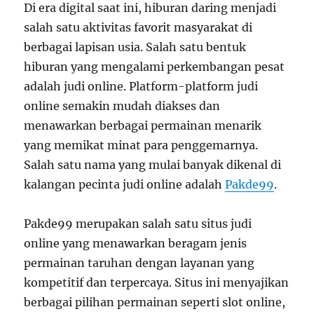
Di era digital saat ini, hiburan daring menjadi
salah satu aktivitas favorit masyarakat di
berbagai lapisan usia. Salah satu bentuk
hiburan yang mengalami perkembangan pesat
adalah judi online. Platform-platform judi
online semakin mudah diakses dan
menawarkan berbagai permainan menarik
yang memikat minat para penggemarnya.
Salah satu nama yang mulai banyak dikenal di
kalangan pecinta judi online adalah
Pakde99
.
Pakde99 merupakan salah satu situs judi
online yang menawarkan beragam jenis
permainan taruhan dengan layanan yang
kompetitif dan terpercaya. Situs ini menyajikan
berbagai pilihan permainan seperti slot online,