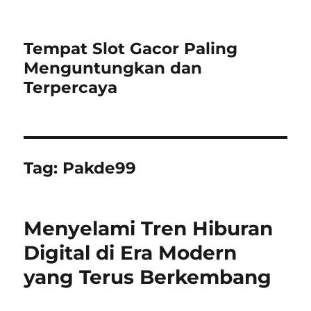
Tempat Slot Gacor Paling
Menguntungkan dan
Terpercaya
Tag:
Pakde99
Menyelami Tren Hiburan
Digital di Era Modern
yang Terus Berkembang