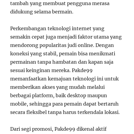
tambah yang membuat pengguna merasa
didukung selama bermain.
Perkembangan teknologi internet yang
semakin cepat juga menjadi faktor utama yang
mendorong popularitas judi online. Dengan
koneksi yang stabil, pemain bisa menikmati
permainan tanpa hambatan dan kapan saja
sesuai keinginan mereka. Pakde99
memanfaatkan kemajuan teknologi ini untuk
memberikan akses yang mudah melalui
berbagai platform, baik desktop maupun
mobile, sehingga para pemain dapat bertaruh
secara fleksibel tanpa harus terkendala lokasi.
Dari segi promosi, Pakde99 dikenal aktif