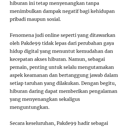
hiburan ini tetap menyenangkan tanpa
menimbulkan dampak negatif bagi kehidupan
pribadi maupun sosial.
Fenomena judi online seperti yang ditawarkan
oleh Pakde99 tidak lepas dari perubahan gaya
hidup digital yang menuntut kemudahan dan
kecepatan akses hiburan. Namun, sebagai
pemain, penting untuk selalu mengutamakan
aspek keamanan dan bertanggung jawab dalam
setiap taruhan yang dilakukan. Dengan begitu,
hiburan daring dapat memberikan pengalaman
yang menyenangkan sekaligus
menguntungkan.
Secara keseluruhan, Pakde99 hadir sebagai