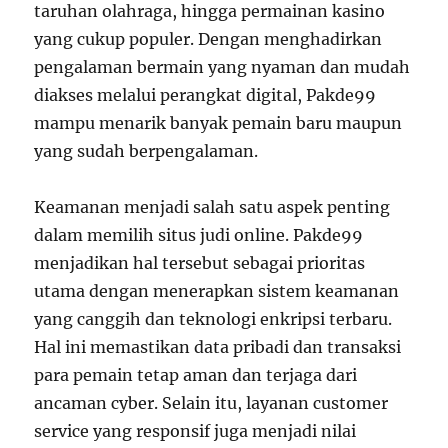
taruhan olahraga, hingga permainan kasino
yang cukup populer. Dengan menghadirkan
pengalaman bermain yang nyaman dan mudah
diakses melalui perangkat digital, Pakde99
mampu menarik banyak pemain baru maupun
yang sudah berpengalaman.
Keamanan menjadi salah satu aspek penting
dalam memilih situs judi online. Pakde99
menjadikan hal tersebut sebagai prioritas
utama dengan menerapkan sistem keamanan
yang canggih dan teknologi enkripsi terbaru.
Hal ini memastikan data pribadi dan transaksi
para pemain tetap aman dan terjaga dari
ancaman cyber. Selain itu, layanan customer
service yang responsif juga menjadi nilai