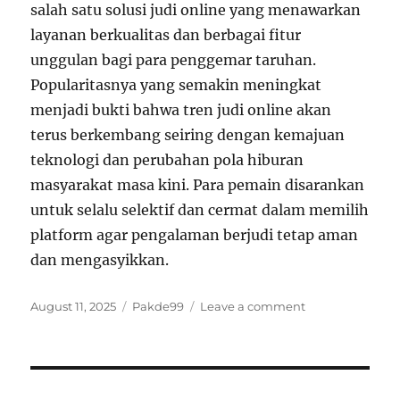
salah satu solusi judi online yang menawarkan
layanan berkualitas dan berbagai fitur
unggulan bagi para penggemar taruhan.
Popularitasnya yang semakin meningkat
menjadi bukti bahwa tren judi online akan
terus berkembang seiring dengan kemajuan
teknologi dan perubahan pola hiburan
masyarakat masa kini. Para pemain disarankan
untuk selalu selektif dan cermat dalam memilih
platform agar pengalaman berjudi tetap aman
dan mengasyikkan.
Posted
Tags
on
August 11, 2025
Pakde99
Leave a comment
on
Menyelami
Tren
Hiburan
Digital
di