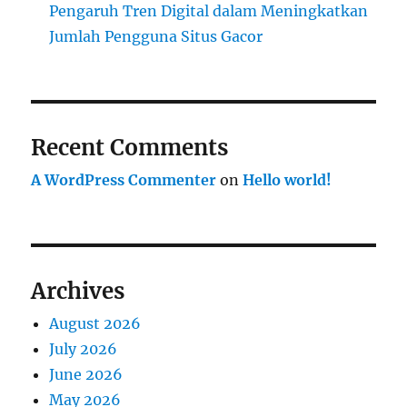
Pengaruh Tren Digital dalam Meningkatkan
Jumlah Pengguna Situs Gacor
Recent Comments
A WordPress Commenter
on
Hello world!
Archives
August 2026
July 2026
June 2026
May 2026