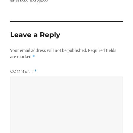
on
situs toto
,
slot gacor
Leave a Reply
Your email address will not be published.
Required fields
are marked
*
COMMENT
*