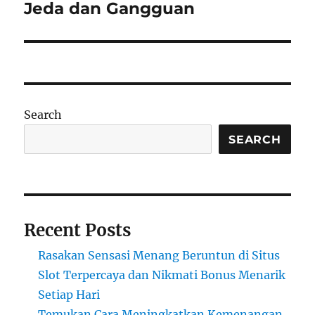
Jeda dan Gangguan
Search
SEARCH
Recent Posts
Rasakan Sensasi Menang Beruntun di Situs
Slot Terpercaya dan Nikmati Bonus Menarik
Setiap Hari
Temukan Cara Meningkatkan Kemenangan