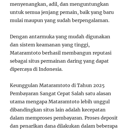
menyenangkan, adil, dan menguntungkan
untuk semua jenjang pemain, baik yang baru
mulai maupun yang sudah berpengalaman.
Dengan antarmuka yang mudah digunakan
dan sistem keamanan yang tinggi,
Mataramtoto berhasil membangun reputasi
sebagai situs permainan daring yang dapat
dipercaya di Indonesia.
Keunggulan Mataramtoto di Tahun 2025
Pembayaran Sangat Cepat Salah satu alasan
utama mengapa Mataramtoto lebih unggul
dibandingkan situs lain adalah kecepatan
dalam memproses pembayaran. Proses deposit
dan penarikan dana dilakukan dalam beberapa