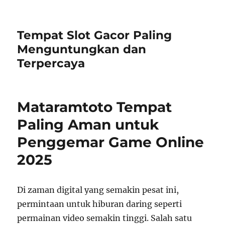
Tempat Slot Gacor Paling
Menguntungkan dan
Terpercaya
Mataramtoto Tempat
Paling Aman untuk
Penggemar Game Online
2025
Di zaman digital yang semakin pesat ini,
permintaan untuk hiburan daring seperti
permainan video semakin tinggi. Salah satu