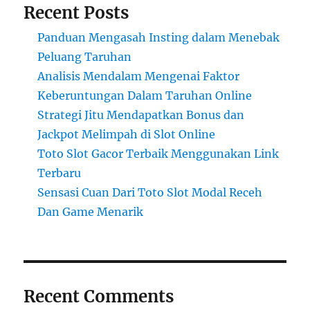
Recent Posts
Panduan Mengasah Insting dalam Menebak
Peluang Taruhan
Analisis Mendalam Mengenai Faktor
Keberuntungan Dalam Taruhan Online
Strategi Jitu Mendapatkan Bonus dan
Jackpot Melimpah di Slot Online
Toto Slot Gacor Terbaik Menggunakan Link
Terbaru
Sensasi Cuan Dari Toto Slot Modal Receh
Dan Game Menarik
Recent Comments