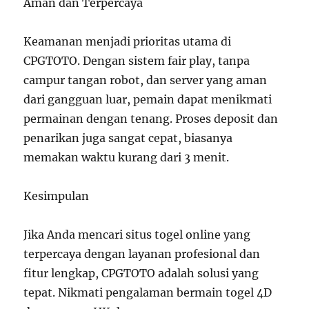
Aman dan Terpercaya
Keamanan menjadi prioritas utama di
CPGTOTO. Dengan sistem fair play, tanpa
campur tangan robot, dan server yang aman
dari gangguan luar, pemain dapat menikmati
permainan dengan tenang. Proses deposit dan
penarikan juga sangat cepat, biasanya
memakan waktu kurang dari 3 menit.
Kesimpulan
Jika Anda mencari situs togel online yang
terpercaya dengan layanan profesional dan
fitur lengkap, CPGTOTO adalah solusi yang
tepat. Nikmati pengalaman bermain togel 4D