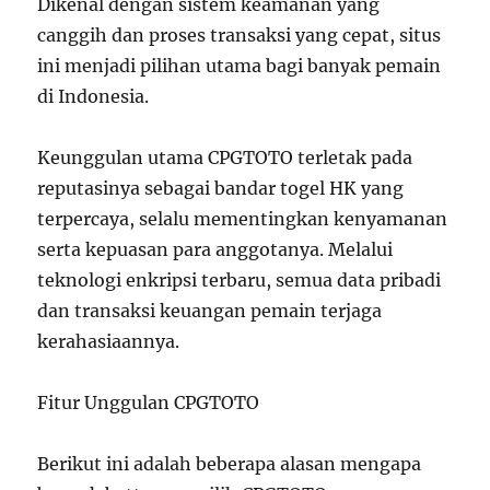
Dikenal dengan sistem keamanan yang
canggih dan proses transaksi yang cepat, situs
ini menjadi pilihan utama bagi banyak pemain
di Indonesia.
Keunggulan utama CPGTOTO terletak pada
reputasinya sebagai bandar togel HK yang
terpercaya, selalu mementingkan kenyamanan
serta kepuasan para anggotanya. Melalui
teknologi enkripsi terbaru, semua data pribadi
dan transaksi keuangan pemain terjaga
kerahasiaannya.
Fitur Unggulan CPGTOTO
Berikut ini adalah beberapa alasan mengapa