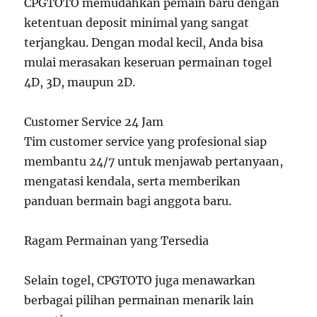
CPGTOTO memudahkan pemain baru dengan
ketentuan deposit minimal yang sangat
terjangkau. Dengan modal kecil, Anda bisa
mulai merasakan keseruan permainan togel
4D, 3D, maupun 2D.
Customer Service 24 Jam
Tim customer service yang profesional siap
membantu 24/7 untuk menjawab pertanyaan,
mengatasi kendala, serta memberikan
panduan bermain bagi anggota baru.
Ragam Permainan yang Tersedia
Selain togel, CPGTOTO juga menawarkan
berbagai pilihan permainan menarik lain