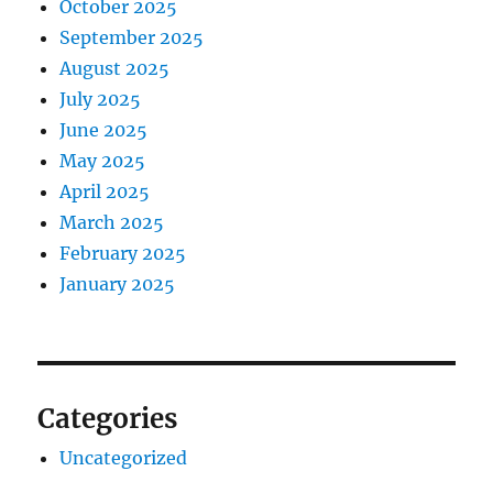
October 2025
September 2025
August 2025
July 2025
June 2025
May 2025
April 2025
March 2025
February 2025
January 2025
Categories
Uncategorized