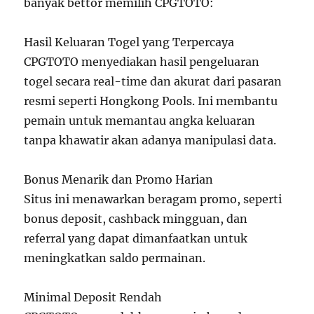
banyak bettor memilih CPGTOTO:
Hasil Keluaran Togel yang Terpercaya
CPGTOTO menyediakan hasil pengeluaran
togel secara real-time dan akurat dari pasaran
resmi seperti Hongkong Pools. Ini membantu
pemain untuk memantau angka keluaran
tanpa khawatir akan adanya manipulasi data.
Bonus Menarik dan Promo Harian
Situs ini menawarkan beragam promo, seperti
bonus deposit, cashback mingguan, dan
referral yang dapat dimanfaatkan untuk
meningkatkan saldo permainan.
Minimal Deposit Rendah