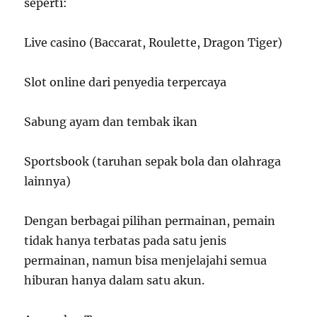
seperti:
Live casino (Baccarat, Roulette, Dragon Tiger)
Slot online dari penyedia terpercaya
Sabung ayam dan tembak ikan
Sportsbook (taruhan sepak bola dan olahraga
lainnya)
Dengan berbagai pilihan permainan, pemain
tidak hanya terbatas pada satu jenis
permainan, namun bisa menjelajahi semua
hiburan hanya dalam satu akun.