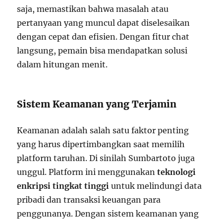
saja, memastikan bahwa masalah atau
pertanyaan yang muncul dapat diselesaikan
dengan cepat dan efisien. Dengan fitur chat
langsung, pemain bisa mendapatkan solusi
dalam hitungan menit.
Sistem Keamanan yang Terjamin
Keamanan adalah salah satu faktor penting
yang harus dipertimbangkan saat memilih
platform taruhan. Di sinilah Sumbartoto juga
unggul. Platform ini menggunakan
teknologi
enkripsi tingkat tinggi
untuk melindungi data
pribadi dan transaksi keuangan para
penggunanya. Dengan sistem keamanan yang