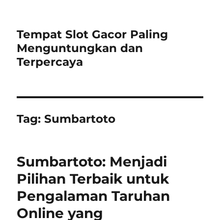
Tempat Slot Gacor Paling
Menguntungkan dan
Terpercaya
Tag:
Sumbartoto
Sumbartoto: Menjadi
Pilihan Terbaik untuk
Pengalaman Taruhan
Online yang