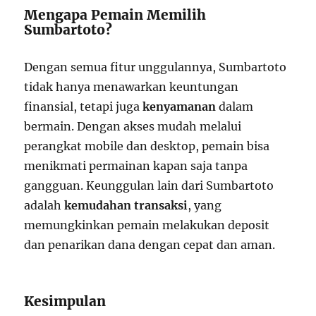
Mengapa Pemain Memilih
Sumbartoto?
Dengan semua fitur unggulannya, Sumbartoto
tidak hanya menawarkan keuntungan
finansial, tetapi juga
kenyamanan
dalam
bermain. Dengan akses mudah melalui
perangkat mobile dan desktop, pemain bisa
menikmati permainan kapan saja tanpa
gangguan. Keunggulan lain dari Sumbartoto
adalah
kemudahan transaksi
, yang
memungkinkan pemain melakukan deposit
dan penarikan dana dengan cepat dan aman.
Kesimpulan