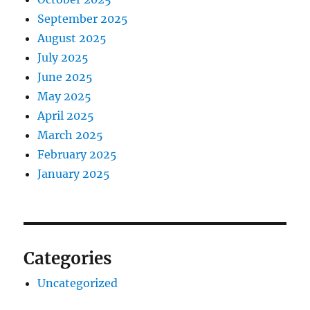
September 2025
August 2025
July 2025
June 2025
May 2025
April 2025
March 2025
February 2025
January 2025
Categories
Uncategorized