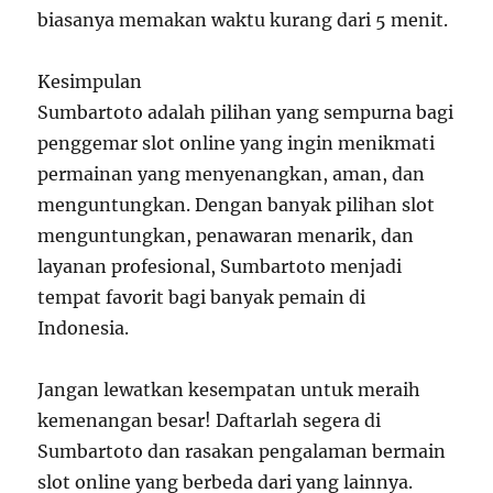
biasanya memakan waktu kurang dari 5 menit.
Kesimpulan
Sumbartoto adalah pilihan yang sempurna bagi
penggemar slot online yang ingin menikmati
permainan yang menyenangkan, aman, dan
menguntungkan. Dengan banyak pilihan slot
menguntungkan, penawaran menarik, dan
layanan profesional, Sumbartoto menjadi
tempat favorit bagi banyak pemain di
Indonesia.
Jangan lewatkan kesempatan untuk meraih
kemenangan besar! Daftarlah segera di
Sumbartoto dan rasakan pengalaman bermain
slot online yang berbeda dari yang lainnya.