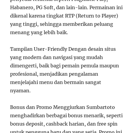
Habanero, PG Soft, dan lain-lain. Permainan ini
dikenal karena tingkat RTP (Return to Player)
yang tinggi, sehingga memberikan peluang
menang yang lebih baik.
Tampilan User-Friendly Dengan desain situs
yang modern dan navigasi yang mudah
dimengerti, baik bagi pemain pemula maupun
profesional, menjadikan pengalaman
menjelajahi menu dan bermain sangat
nyaman.
Bonus dan Promo Menggiurkan Sumbartoto
menghadirkan berbagai bonus menarik, seperti
bonus deposit, cashback harian, dan free spin
untuk pengguna baru dan yang setia. Promo ini