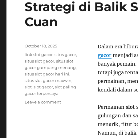
Strategi di Balik 
Cuan
Posted
October 18, 2025
Dalam era hibur
on
Tags
link slot gacor
,
situs gacor
,
gacor
menjadi sa
situs slot gacor
,
situs slot
banyak pemain.
gacor gampang menang
,
tetapi juga te
situs slot gacor hari ini
,
situs slot gacor maxwin
,
permainan, men
slot
,
slot gacor
,
slot paling
kendali dalam s
gacor terpercaya
on
Leave a comment
Permainan
slot
s
Ritme
Keberuntungan:
gulungan dan sa
Mengulik
menarik, fitur 
Strategi
Namun, di balik
di