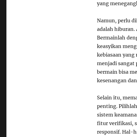
yang menegang
Namun, perlu di
adalah hiburan.
Bermainlah deng
keasyikan meng
kebiasaan yang 
menjadi sangat 
bermain bisa me
kesenangan dan
Selain itu, mem
penting. Pilihla
sistem keamanan
fitur verifikasi
responsif. Hal-h