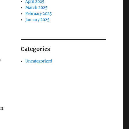
April 2025
March 2025
February 2025
January 2025
Categories
m
Uncategorized
an