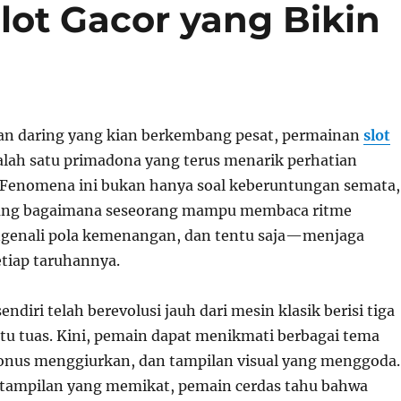
Slot Gacor yang Bikin
an daring yang kian berkembang pesat, permainan
slot
lah satu primadona yang terus menarik perhatian
 Fenomena ini bukan hanya soal keberuntungan semata,
ntang bagaimana seseorang mampu membaca ritme
genali pola kemenangan, dan tentu saja—menjaga
etiap taruhannya.
endiri telah berevolusi jauh dari mesin klasik berisi tiga
tu tuas. Kini, pemain dapat menikmati berbagai tema
bonus menggiurkan, dan tampilan visual yang menggoda.
 tampilan yang memikat, pemain cerdas tahu bahwa