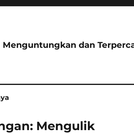
ng Menguntungkan dan Terperc
aya
ngan: Mengulik