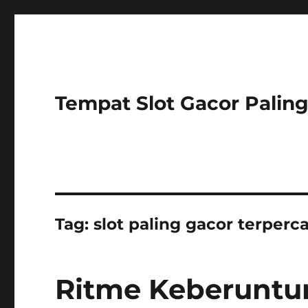
Tempat Slot Gacor Pali
Tag:
slot paling gacor terperc
Ritme Keberuntu