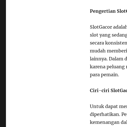
dan
Strategi
Pengertian Slot
Menang
Maksimal
di
SlotGacor adala
Tahun
slot yang sedan
2025
secara konsisten
mudah memberik
lainnya. Dalam d
karena peluang 
para pemain.
Ciri-ciri SlotGa
Untuk dapat men
diperhatikan. P
kemenangan dala