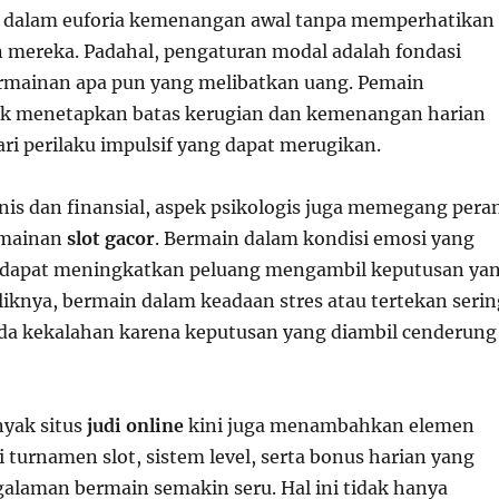
k dalam euforia kemenangan awal tanpa memperhatikan
 mereka. Padahal, pengaturan modal adalah fondasi
rmainan apa pun yang melibatkan uang. Pemain
uk menetapkan batas kerugian dan kemenangan harian
i perilaku impulsif yang dapat merugikan.
knis dan finansial, aspek psikologis juga memegang pera
rmainan
slot gacor
. Bermain dalam kondisi emosi yang
s dapat meningkatkan peluang mengambil keputusan ya
aliknya, bermain dalam keadaan stres atau tertekan serin
ada kekalahan karena keputusan yang diambil cenderung
yak situs
judi online
kini juga menambahkan elemen
ti turnamen slot, sistem level, serta bonus harian yang
aman bermain semakin seru. Hal ini tidak hanya