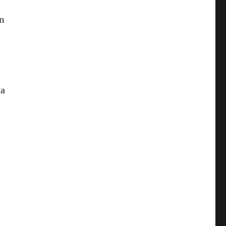
in
ga