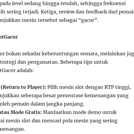
 pada level sedang hingga rendah, sehingga frekuensi
 sering terjadi. Ketiga, review dan feedback dari pema
unjukkan mesin tersebut sebagai “gacor”.
otGacor
or bukan sekadar keberuntungan semata, melainkan ju
rategi dan pengamatan. Beberapa tips untuk
Gacor adalah:
(Return to Player):
Pilih mesin slot dengan RTP tinggi,
unjukkan seberapa besar persentase kemenangan yang
 oleh pemain dalam jangka panjang.
tau Mode Gratis:
Manfaatkan mode demo untuk
i mesin slot dan mencari pola mesin yang sering
menangan.