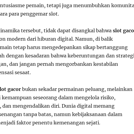
ntusiasme pemain, tetapi juga menumbuhkan komunit
tara para penggemar slot.
namika tersebut, tidak dapat disangkal bahwa
slot gac
on modern dari hiburan digital. Namun, di balik
emain tetap harus mengedepankan sikap bertanggung
ah dengan kesadaran bahwa keberuntungan dan strateg
ngan, dan jangan pernah mengorbankan kestabilan
ensasi sesaat.
lot gacor
bukan sekadar permainan peluang, melainkan
ari kemampuan seseorang dalam mengelola risiko,
dan mengendalikan diri. Dunia digital memang
enangan tanpa batas, namun kebijaksanaan dalam
enjadi faktor penentu kemenangan sejati.