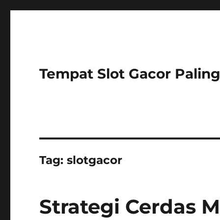
Tempat Slot Gacor Pali
Tag:
slotgacor
Strategi Cerdas 