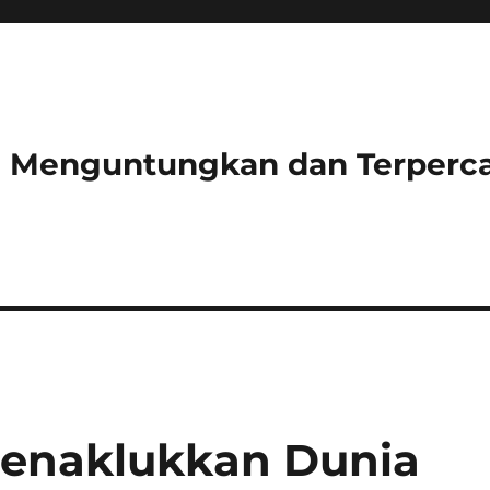
ng Menguntungkan dan Terperc
Menaklukkan Dunia