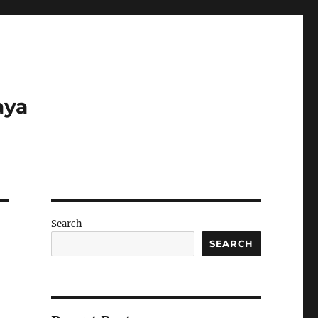
aya
Search
SEARCH