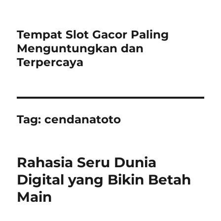
Tempat Slot Gacor Paling
Menguntungkan dan
Terpercaya
Tag:
cendanatoto
Rahasia Seru Dunia
Digital yang Bikin Betah
Main