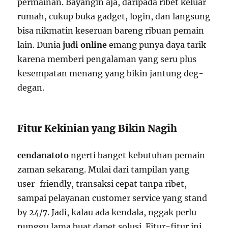
permainan. Bayangin aja, daripada ribet keluar
rumah, cukup buka gadget, login, dan langsung
bisa nikmatin keseruan bareng ribuan pemain
lain. Dunia
judi online
emang punya daya tarik
karena memberi pengalaman yang seru plus
kesempatan menang yang bikin jantung deg-
degan.
Fitur Kekinian yang Bikin Nagih
cendanatoto
ngerti banget kebutuhan pemain
zaman sekarang. Mulai dari tampilan yang
user-friendly, transaksi cepat tanpa ribet,
sampai pelayanan customer service yang stand
by 24/7. Jadi, kalau ada kendala, nggak perlu
nunggu lama buat dapet solusi. Fitur-fitur ini