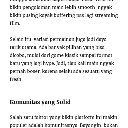
bikin pengalaman main lebih smooth, nggak
bikin pusing kayak buffering pas lagi streaming
film.
Selain itu, variasi permainan juga jadi daya
tarik utama. Ada banyak pilihan yang bisa
dicoba, mulai dari game klasik sampai format
baru yang lagi hype. Jadi, tiap kali main nggak
pernah bosen karena selalu ada sesuatu yang
fresh.
Komunitas yang Solid
Salah satu faktor yang bikin platform ini makin
populer adalah komunitasnya. Bayangin, bukan