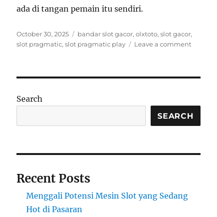
ada di tangan pemain itu sendiri.
Posted
Tags
October 30, 2025
bandar slot gacor
,
olxtoto
,
slot gacor
,
on
on
slot pragmatic
,
slot pragmatic play
Leave a comment
Strategi
Cerdas
Menikm
Hibura
Online
Search
Tanpa
Kehila
SEARCH
Kendali
Recent Posts
Menggali Potensi Mesin Slot yang Sedang
Hot di Pasaran