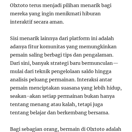
Olxtoto terus menjadi pilihan menarik bagi
mereka yang ingin menikmati hiburan
interaktif secara aman.
Sisi menarik lainnya dari platform ini adalah
adanya fitur komunitas yang memungkinkan
pemain saling berbagi tips dan pengalaman.
Dari sini, banyak strategi baru bermunculan—
mulai dari teknik pengelolaan saldo hingga
analisis peluang permainan. Interaksi antar
pemain menciptakan suasana yang lebih hidup,
seakan-akan setiap permainan bukan hanya
tentang menang atau kalah, tetapi juga
tentang belajar dan berkembang bersama.
Bagi sebagian orang, bermain di Olxtoto adalah