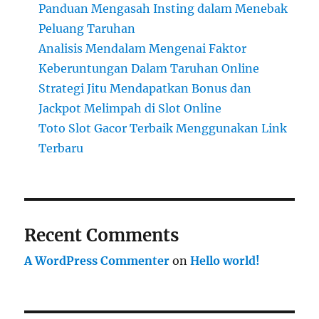
Panduan Mengasah Insting dalam Menebak
Peluang Taruhan
Analisis Mendalam Mengenai Faktor
Keberuntungan Dalam Taruhan Online
Strategi Jitu Mendapatkan Bonus dan
Jackpot Melimpah di Slot Online
Toto Slot Gacor Terbaik Menggunakan Link
Terbaru
Recent Comments
A WordPress Commenter
on
Hello world!