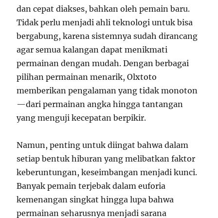
dan cepat diakses, bahkan oleh pemain baru.
Tidak perlu menjadi ahli teknologi untuk bisa
bergabung, karena sistemnya sudah dirancang
agar semua kalangan dapat menikmati
permainan dengan mudah. Dengan berbagai
pilihan permainan menarik, Olxtoto
memberikan pengalaman yang tidak monoton
—dari permainan angka hingga tantangan
yang menguji kecepatan berpikir.
Namun, penting untuk diingat bahwa dalam
setiap bentuk hiburan yang melibatkan faktor
keberuntungan, keseimbangan menjadi kunci.
Banyak pemain terjebak dalam euforia
kemenangan singkat hingga lupa bahwa
permainan seharusnya menjadi sarana