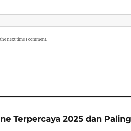
 the next time I comment.
ine Terpercaya 2025 dan Palin