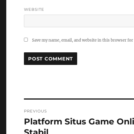
WEBSITE
Save my name, email, and website in this browser for
Post
PREVIOUS
navigation
Platform Situs Game Onl
Previous
post:
Stabil