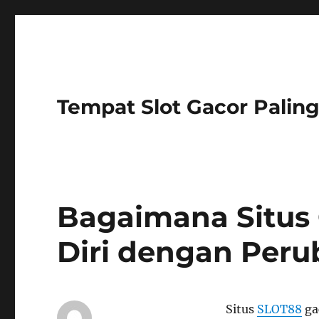
Tempat Slot Gacor Pali
Bagaimana Situs
Diri dengan Peru
Situs
SLOT88
ga