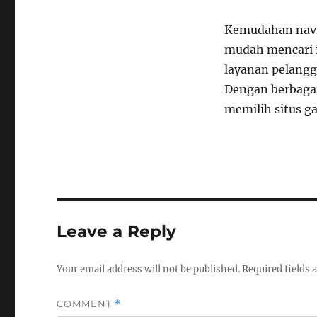
Kemudahan navi
mudah mencari 
layanan pelangg
Dengan berbagai 
memilih situs g
Leave a Reply
Your email address will not be published.
Required fields
COMMENT
*