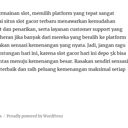
ermainan slot, memilih platform yang tepat sangat
ai situs slot gacor terbaru menawarkan kemudahan
it dan penarikan, serta layanan customer support yang
 heran jika banyak dari mereka yang beralih ke platform
akan sensasi kemenangan yang nyata. Jadi, jangan ragu
ungan hari ini, karena slot gacor hari ini depo 5k bisa
intas menuju kemenangan besar. Rasakan sendiri sensasi
s terbaik dan raih peluang kemenangan maksimal setiap
a
Proudly powered by WordPress