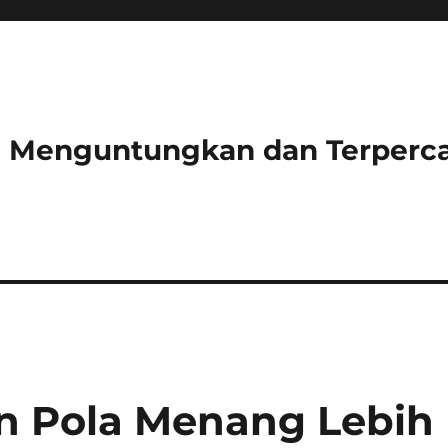
ng Menguntungkan dan Terperc
n Pola Menang Lebih