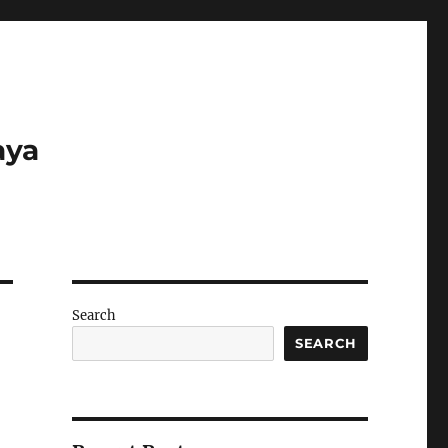
aya
Search
SEARCH