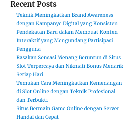
Recent Posts
Teknik Meningkatkan Brand Awareness
dengan Kampanye Digital yang Konsisten
Pendekatan Baru dalam Membuat Konten
Interaktif yang Mengundang Partisipasi
Pengguna
Rasakan Sensasi Menang Beruntun di Situs
Slot Terpercaya dan Nikmati Bonus Menarik
Setiap Hari
Temukan Cara Meningkatkan Kemenangan
di Slot Online dengan Teknik Profesional
dan Terbukti
Situs Bermain Game Online dengan Server
Handal dan Cepat