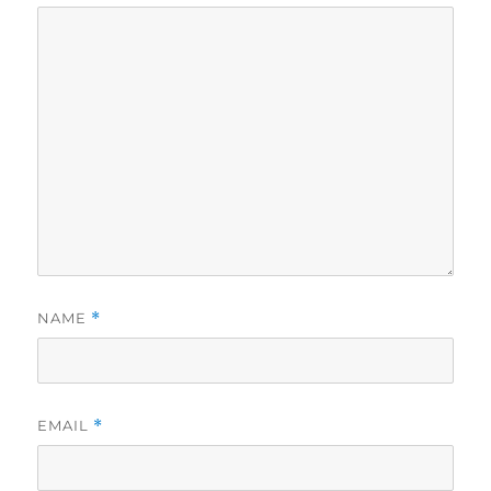
NAME
*
EMAIL
*