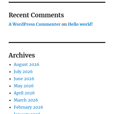
Recent Comments
A WordPress Commenter
on
Hello world!
Archives
August 2026
July 2026
June 2026
May 2026
April 2026
March 2026
February 2026