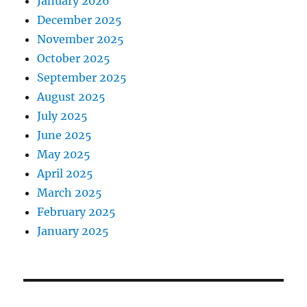
January 2026
December 2025
November 2025
October 2025
September 2025
August 2025
July 2025
June 2025
May 2025
April 2025
March 2025
February 2025
January 2025