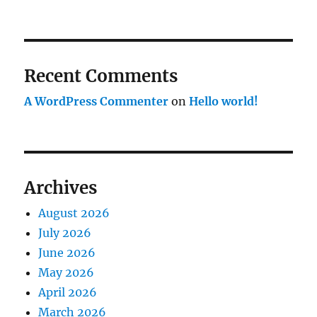
Recent Comments
A WordPress Commenter
on
Hello world!
Archives
August 2026
July 2026
June 2026
May 2026
April 2026
March 2026