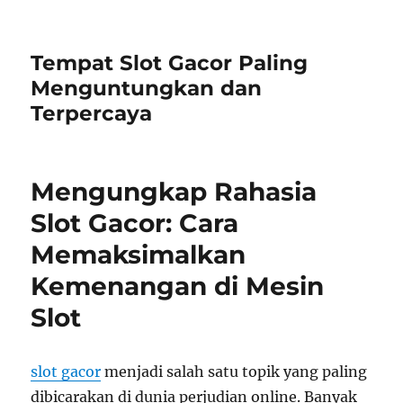
Tempat Slot Gacor Paling
Menguntungkan dan
Terpercaya
Mengungkap Rahasia
Slot Gacor: Cara
Memaksimalkan
Kemenangan di Mesin
Slot
slot gacor
menjadi salah satu topik yang paling
dibicarakan di dunia perjudian online. Banyak