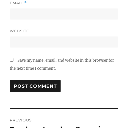
EMAIL
*
WEBSITE
Save my name, email, and website in this browser for
the next time I comment.
Post
PREVIOUS
navigation