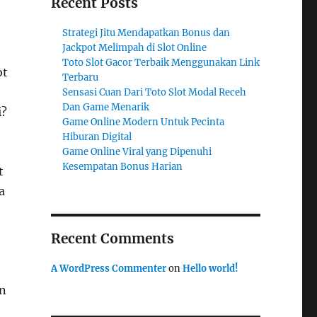
Recent Posts
Strategi Jitu Mendapatkan Bonus dan
Jackpot Melimpah di Slot Online
Toto Slot Gacor Terbaik Menggunakan Link
ot
Terbaru
Sensasi Cuan Dari Toto Slot Modal Receh
Dan Game Menarik
i?
Game Online Modern Untuk Pecinta
Hiburan Digital
Game Online Viral yang Dipenuhi
Kesempatan Bonus Harian
t
a
Recent Comments
A WordPress Commenter
on
Hello world!
en