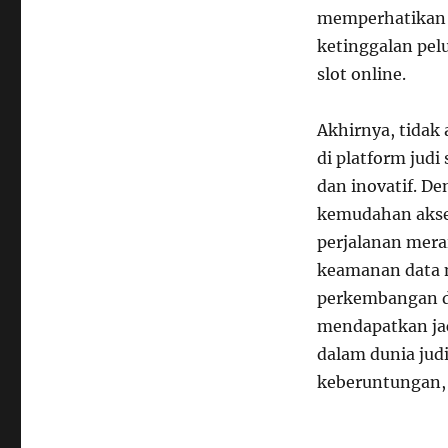
memperhatikan up
ketinggalan pel
slot online.
Akhirnya, tida
di platform jud
dan inovatif. D
kemudahan akses
perjalanan mera
keamanan data m
perkembangan da
mendapatkan jac
dalam dunia jud
keberuntungan, t