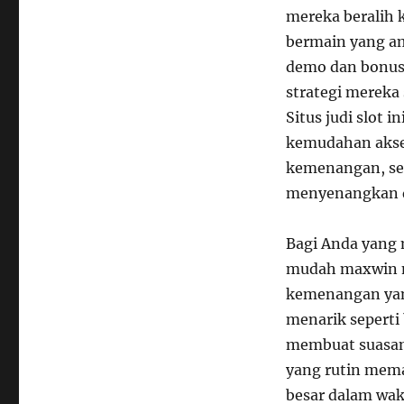
Menang
mereka beralih 
Lebih
Cepat
bermain yang am
demo dan bonus
strategi mereka
Situs judi slot 
kemudahan akses
kemenangan, se
menyenangkan d
Bagi Anda yang 
mudah maxwin me
kemenangan yang
menarik seperti 
membuat suasan
yang rutin mem
besar dalam wakt