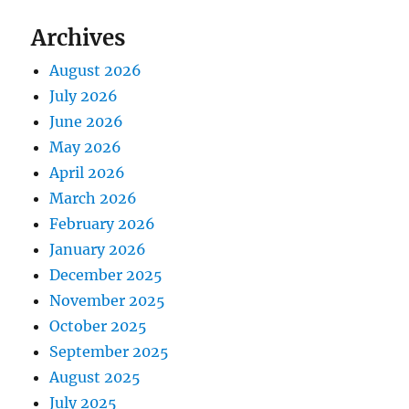
Archives
August 2026
July 2026
June 2026
May 2026
April 2026
March 2026
February 2026
January 2026
December 2025
November 2025
October 2025
September 2025
August 2025
July 2025