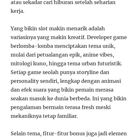
atau sekadar cari hiburan setelah seharian
kerja.
Yang bikin slot makin menarik adalah
variasinya yang makin kreatif. Developer game
berlomba-lomba menciptakan tema unik,
mulai dari petualangan epik, anime vibes,
mitologi kuno, hingga tema urban futuristik.
Setiap game seolah punya storyline dan
personality sendiri, lengkap dengan animasi
dan efek suara yang bikin pemain merasa
seakan masuk ke dunia berbeda. Ini yang bikin
pengalaman bermain terasa fresh meski
mekaniknya tetap familiar.
Selain tema, fitur-fitur bonus juga jadi elemen