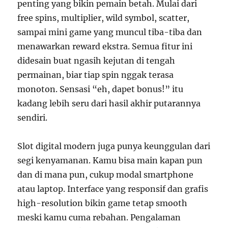
penting yang bikin pemain betah. Mulai dari
free spins, multiplier, wild symbol, scatter,
sampai mini game yang muncul tiba-tiba dan
menawarkan reward ekstra. Semua fitur ini
didesain buat ngasih kejutan di tengah
permainan, biar tiap spin nggak terasa
monoton. Sensasi “eh, dapet bonus!” itu
kadang lebih seru dari hasil akhir putarannya
sendiri.
Slot digital modern juga punya keunggulan dari
segi kenyamanan. Kamu bisa main kapan pun
dan di mana pun, cukup modal smartphone
atau laptop. Interface yang responsif dan grafis
high-resolution bikin game tetap smooth
meski kamu cuma rebahan. Pengalaman