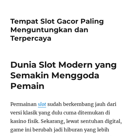
Tempat Slot Gacor Paling
Menguntungkan dan
Terpercaya
Dunia Slot Modern yang
Semakin Menggoda
Pemain
Permainan
slot
sudah berkembang jauh dari
versi klasik yang dulu cuma ditemukan di
kasino fisik. Sekarang, lewat sentuhan digital,
game ini berubah jadi hiburan yang lebih