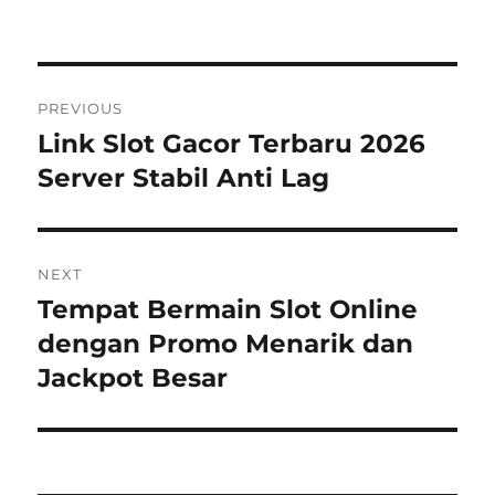
Post
PREVIOUS
navigation
Link Slot Gacor Terbaru 2026
Previous
post:
Server Stabil Anti Lag
NEXT
Tempat Bermain Slot Online
Next
post:
dengan Promo Menarik dan
Jackpot Besar