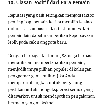
10.
Ulasan Positif dari Para Pemain
Reputasi yang baik seringkali menjadi faktor
penting bagi pemain ketika memilih kasino
online. Ulasan positif dan testimonies dari
pemain lain dapat memberikan kepercayaan
lebih pada calon anggota baru.
Dengan berbagai faktor ini, 88mega berhasil
menarik dan mempertahankan pemain,
menjadikannya pilihan populer di kalangan
penggemar game online. Jika Anda
mempertimbangkan untuk bergabung,
pastikan untuk mengeksplorasi semua yang
ditawarkan untuk mendapatkan pengalaman
bermain yang maksimal.