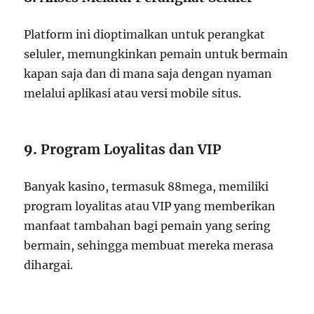
Platform ini dioptimalkan untuk perangkat
seluler, memungkinkan pemain untuk bermain
kapan saja dan di mana saja dengan nyaman
melalui aplikasi atau versi mobile situs.
9.
Program Loyalitas dan VIP
Banyak kasino, termasuk 88mega, memiliki
program loyalitas atau VIP yang memberikan
manfaat tambahan bagi pemain yang sering
bermain, sehingga membuat mereka merasa
dihargai.