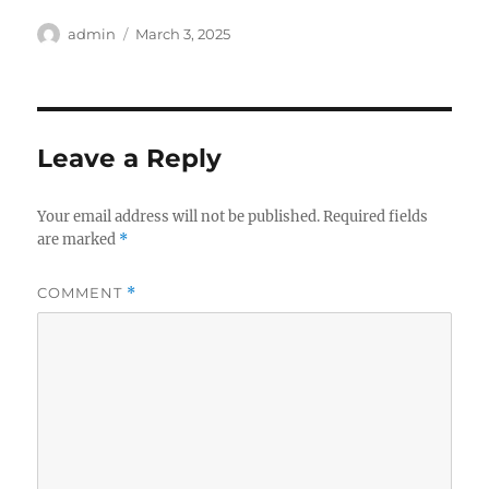
Author
Posted
admin
March 3, 2025
on
Leave a Reply
Your email address will not be published.
Required fields
are marked
*
COMMENT
*