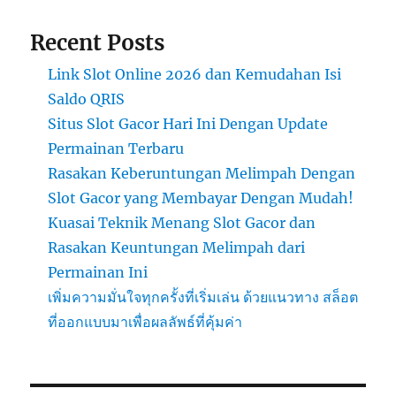
Recent Posts
Link Slot Online 2026 dan Kemudahan Isi
Saldo QRIS
Situs Slot Gacor Hari Ini Dengan Update
Permainan Terbaru
Rasakan Keberuntungan Melimpah Dengan
Slot Gacor yang Membayar Dengan Mudah!
Kuasai Teknik Menang Slot Gacor dan
Rasakan Keuntungan Melimpah dari
Permainan Ini
เพิ่มความมั่นใจทุกครั้งที่เริ่มเล่น ด้วยแนวทาง สล็อต
ที่ออกแบบมาเพื่อผลลัพธ์ที่คุ้มค่า