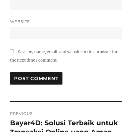
WEBSITE
Save my name, email, and website in this browser for
the next time I comment.
Post
PREVIOUS
navigation
Bayar4D: Solusi Terbaik untuk
Previous
post: