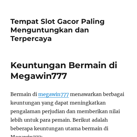
Tempat Slot Gacor Paling
Menguntungkan dan
Terpercaya
Keuntungan Bermain di
Megawin777
Bermain di
megawin777
menawarkan berbagai
keuntungan yang dapat meningkatkan
pengalaman perjudian dan memberikan nilai
lebih untuk para pemain. Berikut adalah
beberapa keuntungan utama bermain di