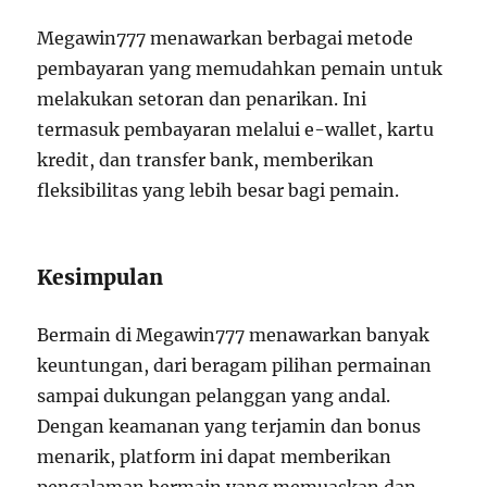
Megawin777 menawarkan berbagai metode
pembayaran yang memudahkan pemain untuk
melakukan setoran dan penarikan. Ini
termasuk pembayaran melalui e-wallet, kartu
kredit, dan transfer bank, memberikan
fleksibilitas yang lebih besar bagi pemain.
Kesimpulan
Bermain di Megawin777 menawarkan banyak
keuntungan, dari beragam pilihan permainan
sampai dukungan pelanggan yang andal.
Dengan keamanan yang terjamin dan bonus
menarik, platform ini dapat memberikan