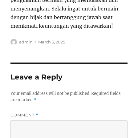
pengalaman bermain yang memuaskan dan
menyenangkan. Selalu ingat untuk bermain
dengan bijak dan bertanggung jawab saat
menikmati keuntungan yang ditawarkan!
Author
Posted
admin
March 3, 2025
on
Leave a Reply
Your email address will not be published.
Required fields
are marked
*
COMMENT
*