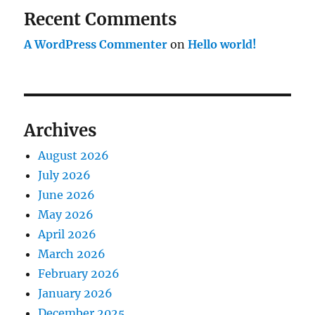
Recent Comments
A WordPress Commenter
on
Hello world!
Archives
August 2026
July 2026
June 2026
May 2026
April 2026
March 2026
February 2026
January 2026
December 2025