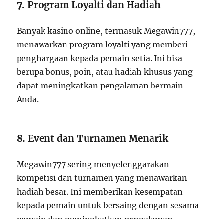
7.
Program Loyalti dan Hadiah
Banyak kasino online, termasuk Megawin777,
menawarkan program loyalti yang memberi
penghargaan kepada pemain setia. Ini bisa
berupa bonus, poin, atau hadiah khusus yang
dapat meningkatkan pengalaman bermain
Anda.
8.
Event dan Turnamen Menarik
Megawin777 sering menyelenggarakan
kompetisi dan turnamen yang menawarkan
hadiah besar. Ini memberikan kesempatan
kepada pemain untuk bersaing dengan sesama