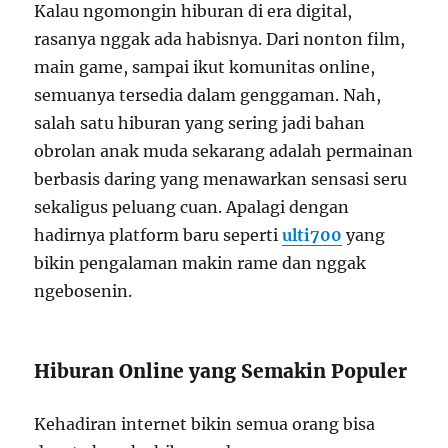
Kalau ngomongin hiburan di era digital,
rasanya nggak ada habisnya. Dari nonton film,
main game, sampai ikut komunitas online,
semuanya tersedia dalam genggaman. Nah,
salah satu hiburan yang sering jadi bahan
obrolan anak muda sekarang adalah permainan
berbasis daring yang menawarkan sensasi seru
sekaligus peluang cuan. Apalagi dengan
hadirnya platform baru seperti
ulti700
yang
bikin pengalaman makin rame dan nggak
ngebosenin.
Hiburan Online yang Semakin Populer
Kehadiran internet bikin semua orang bisa