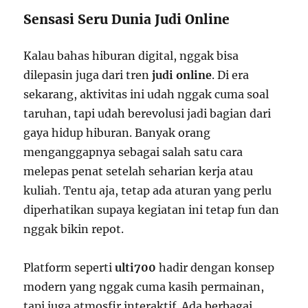
Sensasi Seru Dunia Judi Online
Kalau bahas hiburan digital, nggak bisa
dilepasin juga dari tren
judi online
. Di era
sekarang, aktivitas ini udah nggak cuma soal
taruhan, tapi udah berevolusi jadi bagian dari
gaya hidup hiburan. Banyak orang
menganggapnya sebagai salah satu cara
melepas penat setelah seharian kerja atau
kuliah. Tentu aja, tetap ada aturan yang perlu
diperhatikan supaya kegiatan ini tetap fun dan
nggak bikin repot.
Platform seperti
ulti700
hadir dengan konsep
modern yang nggak cuma kasih permainan,
tapi juga atmosfir interaktif. Ada berbagai