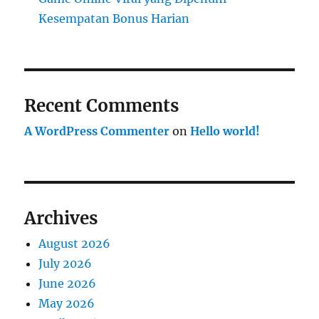
Kesempatan Bonus Harian
Recent Comments
A WordPress Commenter
on
Hello world!
Archives
August 2026
July 2026
June 2026
May 2026