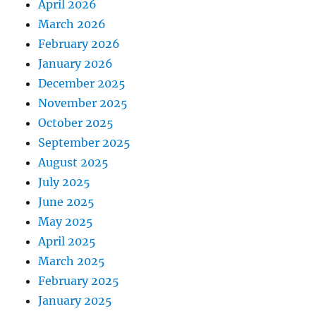
April 2026
March 2026
February 2026
January 2026
December 2025
November 2025
October 2025
September 2025
August 2025
July 2025
June 2025
May 2025
April 2025
March 2025
February 2025
January 2025