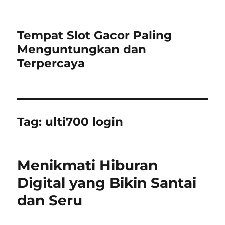
Tempat Slot Gacor Paling
Menguntungkan dan
Terpercaya
Tag:
ulti700 login
Menikmati Hiburan
Digital yang Bikin Santai
dan Seru