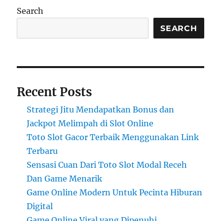
Bikin
Search
Santai
dan
SEARCH
Seru
Recent Posts
Strategi Jitu Mendapatkan Bonus dan
Jackpot Melimpah di Slot Online
Toto Slot Gacor Terbaik Menggunakan Link
Terbaru
Sensasi Cuan Dari Toto Slot Modal Receh
Dan Game Menarik
Game Online Modern Untuk Pecinta Hiburan
Digital
Game Online Viral yang Dipenuhi