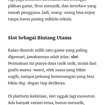
pilihan game, fitur menarik, dan interface yang
ramah pengguna. Jadi, orang-orang bisa enjoy
tanpa harus pusing mikirin teknis.
Slot Sebagai Bintang Utama
Kalau disuruh milih satu game yang paling
digemari, jawabannya udah jelas:
slot
.
Permainan ini punya daya tarik unik, mulai dari
grafis warna-warni, efek suara yang bikin
nagih, sampai peluang kemenangan yang bisa
bikin deg-degan tiap detiknya.
Di platform kekinian, slot nggak lagi monoton.
Ada banyak variasi tema, bonus menarik,