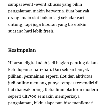
sampai event-event khusus yang bikin
pengalaman makin berwarna. Buat banyak
orang, main slot bukan lagi sekadar cari
untung, tapi juga hiburan yang bisa bikin
suasana hati lebih fresh.
Kesimpulan
Hiburan digital udah jadi bagian penting dalam
kehidupan sehari-hari. Dari sekian banyak
pilihan, permainan seperti
slot
dan aktivitas
judi online
memang punya tempat tersendiri di
hati banyak orang. Kehadiran platform modern
seperti
ulti700
semakin memperkaya
pengalaman, bikin siapa pun bisa menikmati