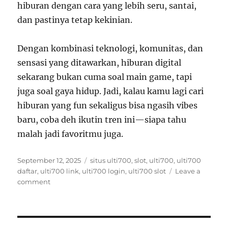
hiburan dengan cara yang lebih seru, santai,
dan pastinya tetap kekinian.
Dengan kombinasi teknologi, komunitas, dan
sensasi yang ditawarkan, hiburan digital
sekarang bukan cuma soal main game, tapi
juga soal gaya hidup. Jadi, kalau kamu lagi cari
hiburan yang fun sekaligus bisa ngasih vibes
baru, coba deh ikutin tren ini—siapa tahu
malah jadi favoritmu juga.
Posted
Tags
September 12, 2025
situs ulti700
,
slot
,
ulti700
,
ulti700
on
daftar
,
ulti700 link
,
ulti700 login
,
ulti700 slot
Leave a
on
comment
Menikmati
Hiburan
Digital
yang