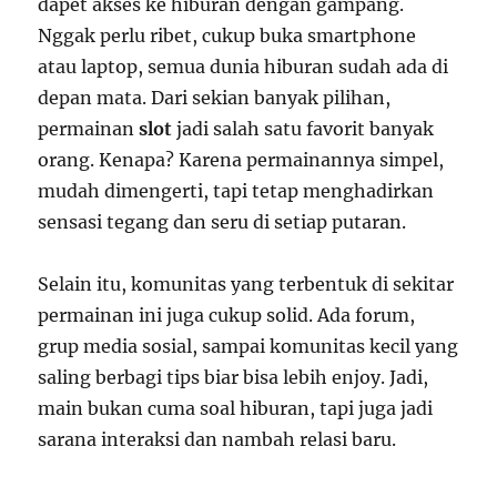
dapet akses ke hiburan dengan gampang.
Nggak perlu ribet, cukup buka smartphone
atau laptop, semua dunia hiburan sudah ada di
depan mata. Dari sekian banyak pilihan,
permainan
slot
jadi salah satu favorit banyak
orang. Kenapa? Karena permainannya simpel,
mudah dimengerti, tapi tetap menghadirkan
sensasi tegang dan seru di setiap putaran.
Selain itu, komunitas yang terbentuk di sekitar
permainan ini juga cukup solid. Ada forum,
grup media sosial, sampai komunitas kecil yang
saling berbagi tips biar bisa lebih enjoy. Jadi,
main bukan cuma soal hiburan, tapi juga jadi
sarana interaksi dan nambah relasi baru.