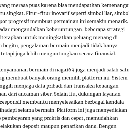
yang merasa puas karena bisa mendapatkan kemenanga
u singkat. Fitur-fitur inovatif seperti simbol liar, simbo
kpot progresif membuat permainan ini semakin menarik.
adar mengandalkan keberuntungan, beberapa strategi
 diterapkan untuk meningkatkan peluang menang di
 begitu, pengalaman bermain menjadi tidak hanya
etapi juga lebih menguntungkan secara finansial.
enyamanan bermain di naga169 juga menjadi salah sat
ng membuat banyak orang memilih platform ini. Sistem
anggih menjaga data pribadi dan transaksi keuangan
an dari ancaman siber. Selain itu, dukungan layanan
 responsif membantu menyelesaikan berbagai kendala
hadapi selama bermain. Platform ini juga menyediakan
e pembayaran yang praktis dan cepat, memudahkan
elakukan deposit maupun penarikan dana. Dengan