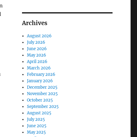
n
l
Archives
August 2026
July 2026
June 2026
May 2026
April 2026
March 2026
u
February 2026
January 2026
December 2025
November 2025
October 2025
September 2025
August 2025
July 2025
June 2025
May 2025