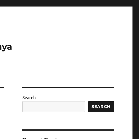
aya
Search
SEARCH