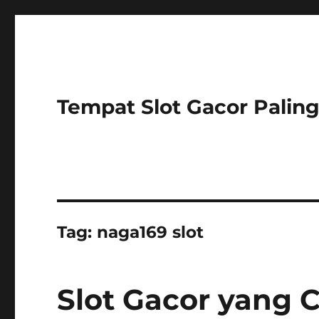
Tempat Slot Gacor Pali
Tag:
naga169 slot
Slot Gacor yang 