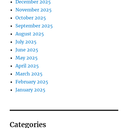
December 2025
November 2025
October 2025
September 2025
August 2025
July 2025
June 2025
May 2025
April 2025
March 2025
February 2025
January 2025
Categories