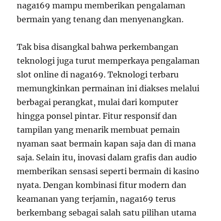
naga169 mampu memberikan pengalaman
bermain yang tenang dan menyenangkan.
Tak bisa disangkal bahwa perkembangan
teknologi juga turut memperkaya pengalaman
slot online di naga169. Teknologi terbaru
memungkinkan permainan ini diakses melalui
berbagai perangkat, mulai dari komputer
hingga ponsel pintar. Fitur responsif dan
tampilan yang menarik membuat pemain
nyaman saat bermain kapan saja dan di mana
saja. Selain itu, inovasi dalam grafis dan audio
memberikan sensasi seperti bermain di kasino
nyata. Dengan kombinasi fitur modern dan
keamanan yang terjamin, naga169 terus
berkembang sebagai salah satu pilihan utama