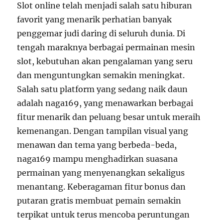
Slot online telah menjadi salah satu hiburan
favorit yang menarik perhatian banyak
penggemar judi daring di seluruh dunia. Di
tengah maraknya berbagai permainan mesin
slot, kebutuhan akan pengalaman yang seru
dan menguntungkan semakin meningkat.
Salah satu platform yang sedang naik daun
adalah naga169, yang menawarkan berbagai
fitur menarik dan peluang besar untuk meraih
kemenangan. Dengan tampilan visual yang
menawan dan tema yang berbeda-beda,
naga169 mampu menghadirkan suasana
permainan yang menyenangkan sekaligus
menantang. Keberagaman fitur bonus dan
putaran gratis membuat pemain semakin
terpikat untuk terus mencoba peruntungan