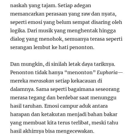
naskah yang tajam. Setiap adegan
memancarkan perasaan yang raw dan nyata,
seperti emosi yang belum sempat disaring oleh
logika. Dari musik yang menghentak hingga
dialog yang menohok, semuanya terasa seperti
serangan lembut ke hati penonton.
Dan mungkin, di sinilah letak daya tariknya.
Penonton tidak hanya “menonton”
Euphoria
—
mereka
merasakan
setiap kekacauan di
dalamnya. Sama seperti bagaimana seseorang
merasa tegang dan berdebar saat menunggu
hasil taruhan. Emosi campur aduk antara
harapan dan ketakutan menjadi bahan bakar
yang membuat kita terus terlibat, meski tahu
hasil akhirnya bisa mengecewakan.