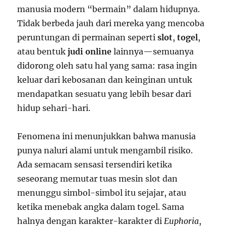
manusia modern “bermain” dalam hidupnya.
Tidak berbeda jauh dari mereka yang mencoba
peruntungan di permainan seperti
slot
,
togel
,
atau bentuk
judi online
lainnya—semuanya
didorong oleh satu hal yang sama: rasa ingin
keluar dari kebosanan dan keinginan untuk
mendapatkan sesuatu yang lebih besar dari
hidup sehari-hari.
Fenomena ini menunjukkan bahwa manusia
punya naluri alami untuk mengambil risiko.
Ada semacam sensasi tersendiri ketika
seseorang memutar tuas mesin slot dan
menunggu simbol-simbol itu sejajar, atau
ketika menebak angka dalam togel. Sama
halnya dengan karakter-karakter di
Euphoria
,