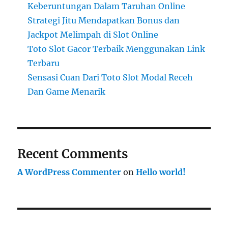
Keberuntungan Dalam Taruhan Online
Strategi Jitu Mendapatkan Bonus dan
Jackpot Melimpah di Slot Online
Toto Slot Gacor Terbaik Menggunakan Link
Terbaru
Sensasi Cuan Dari Toto Slot Modal Receh
Dan Game Menarik
Recent Comments
A WordPress Commenter
on
Hello world!