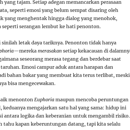
h yang tajam. Setiap adegan memancarkan perasaan
ata, seperti emosi yang belum sempat disaring oleh
sik yang menghentak hingga dialog yang menohok,
 seperti serangan lembut ke hati penonton.
sinilah letak daya tariknya. Penonton tidak hanya
phoria
—mereka
merasakan
setiap kekacauan di dalamny
gaimana seseorang merasa tegang dan berdebar saat
taruhan. Emosi campur aduk antara harapan dan
di bahan bakar yang membuat kita terus terlibat, meski
rnya bisa mengecewakan.
 baik menonton
Euphoria
maupun mencoba peruntungan
el, keduanya mengajarkan satu hal yang sama: hidup ini
i antara logika dan keberanian untuk mengambil risiko.
h tahu kapan keberuntungan datang, tapi kita selalu