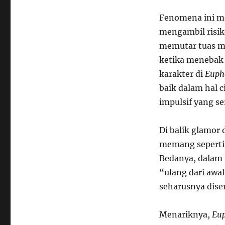
Fenomena ini m
mengambil risik
memutar tuas me
ketika menebak 
karakter di
Euph
baik dalam hal 
impulsif yang se
Di balik glamor 
memang seperti 
Bedanya, dalam 
“ulang dari awal
seharusnya dise
Menariknya,
Eup