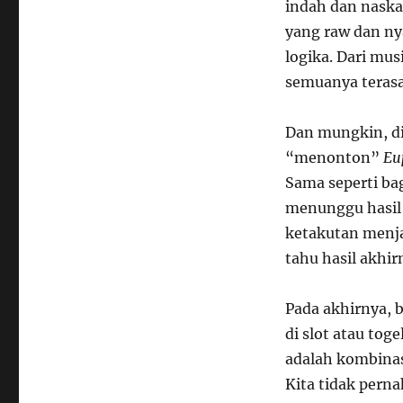
indah dan naska
yang raw dan ny
logika. Dari mu
semuanya terasa
Dan mungkin, di 
“menonton”
Eu
Sama seperti ba
menunggu hasil 
ketakutan menja
tahu hasil akhi
Pada akhirnya,
di slot atau tog
adalah kombinas
Kita tidak perna