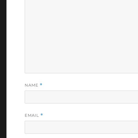
NAME
*
EMAIL
*