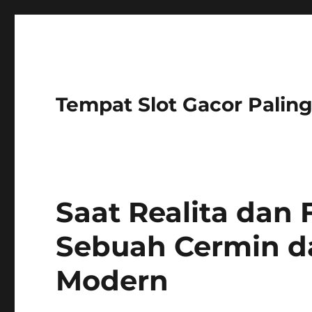
Tempat Slot Gacor Pali
Saat Realita dan 
Sebuah Cermin d
Modern