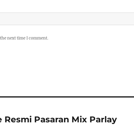
 the next time I comment.
e Resmi Pasaran Mix Parlay