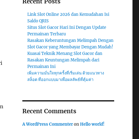
Recent Posts
Link Slot Online 2026 dan Kemudahan Isi
Saldo QRIS
Situs Slot Gacor Hari Ini Dengan Update
Permainan Terbaru
Rasakan Keberuntungan Melimpah Dengan
Slot Gacor yang Membayar Dengan Mudah!
Kuasai Teknik Menang Slot Gacor dan
Rasakan Keuntungan Melimpah dari
i
Permainan Ini
เพิ่มความมั่นใจทุกครั้งที่เริ่มเล่น ด้วยแนวทาง
สล็อต ที่ออกแบบมาเพื่อผลลัพธ์ที่คุ้มค่า
an
Recent Comments
A WordPress Commenter
on
Hello world!