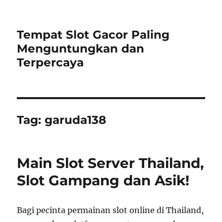
Tempat Slot Gacor Paling
Menguntungkan dan
Terpercaya
Tag:
garuda138
Main Slot Server Thailand,
Slot Gampang dan Asik!
Bagi pecinta permainan slot online di Thailand,