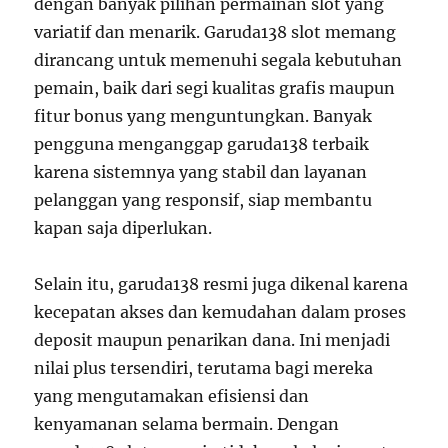
dengan banyak pilihan permainan slot yang
variatif dan menarik. Garuda138 slot memang
dirancang untuk memenuhi segala kebutuhan
pemain, baik dari segi kualitas grafis maupun
fitur bonus yang menguntungkan. Banyak
pengguna menganggap garuda138 terbaik
karena sistemnya yang stabil dan layanan
pelanggan yang responsif, siap membantu
kapan saja diperlukan.
Selain itu, garuda138 resmi juga dikenal karena
kecepatan akses dan kemudahan dalam proses
deposit maupun penarikan dana. Ini menjadi
nilai plus tersendiri, terutama bagi mereka
yang mengutamakan efisiensi dan
kenyamanan selama bermain. Dengan