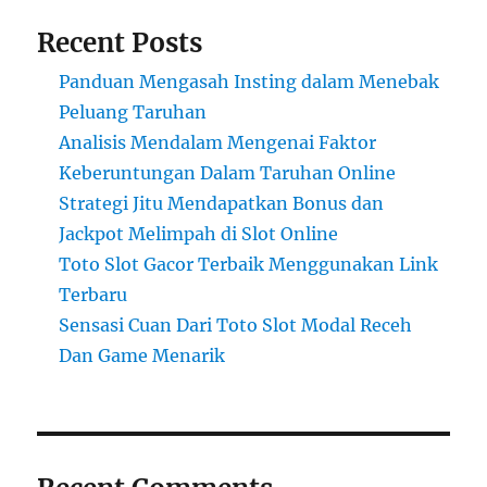
Recent Posts
Panduan Mengasah Insting dalam Menebak
Peluang Taruhan
Analisis Mendalam Mengenai Faktor
Keberuntungan Dalam Taruhan Online
Strategi Jitu Mendapatkan Bonus dan
Jackpot Melimpah di Slot Online
Toto Slot Gacor Terbaik Menggunakan Link
Terbaru
Sensasi Cuan Dari Toto Slot Modal Receh
Dan Game Menarik