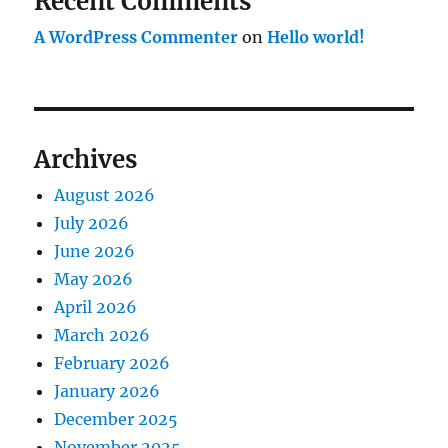
Recent Comments
A WordPress Commenter
on
Hello world!
Archives
August 2026
July 2026
June 2026
May 2026
April 2026
March 2026
February 2026
January 2026
December 2025
November 2025