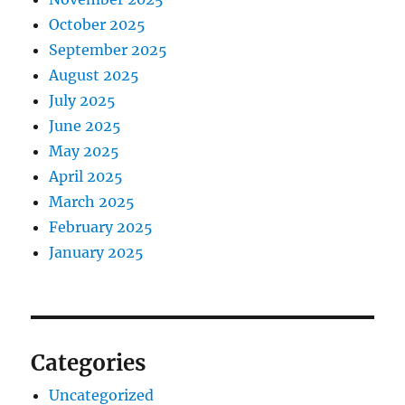
October 2025
September 2025
August 2025
July 2025
June 2025
May 2025
April 2025
March 2025
February 2025
January 2025
Categories
Uncategorized