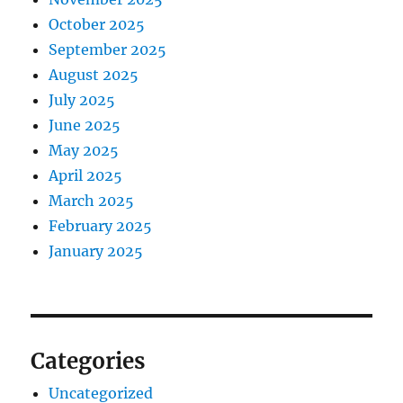
October 2025
September 2025
August 2025
July 2025
June 2025
May 2025
April 2025
March 2025
February 2025
January 2025
Categories
Uncategorized