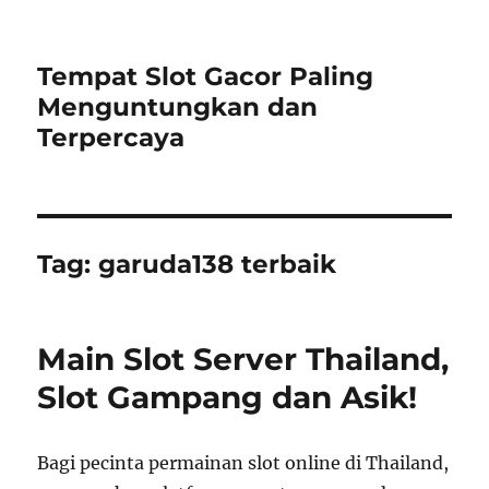
Tempat Slot Gacor Paling
Menguntungkan dan
Terpercaya
Tag:
garuda138 terbaik
Main Slot Server Thailand,
Slot Gampang dan Asik!
Bagi pecinta permainan slot online di Thailand,