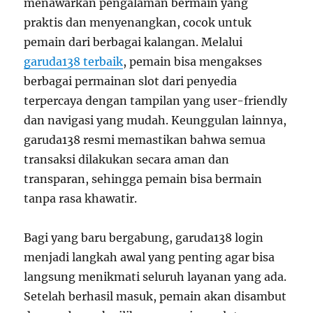
menawarkan pengalaman bermain yang
praktis dan menyenangkan, cocok untuk
pemain dari berbagai kalangan. Melalui
garuda138 terbaik
, pemain bisa mengakses
berbagai permainan slot dari penyedia
terpercaya dengan tampilan yang user-friendly
dan navigasi yang mudah. Keunggulan lainnya,
garuda138 resmi memastikan bahwa semua
transaksi dilakukan secara aman dan
transparan, sehingga pemain bisa bermain
tanpa rasa khawatir.
Bagi yang baru bergabung, garuda138 login
menjadi langkah awal yang penting agar bisa
langsung menikmati seluruh layanan yang ada.
Setelah berhasil masuk, pemain akan disambut