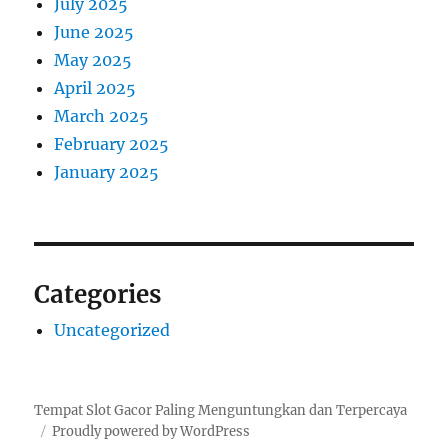
July 2025
June 2025
May 2025
April 2025
March 2025
February 2025
January 2025
Categories
Uncategorized
Tempat Slot Gacor Paling Menguntungkan dan Terpercaya
Proudly powered by WordPress