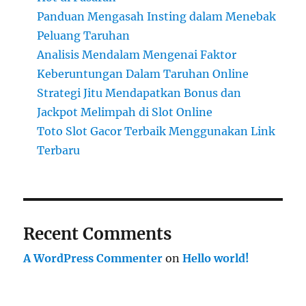
Panduan Mengasah Insting dalam Menebak
Peluang Taruhan
Analisis Mendalam Mengenai Faktor
Keberuntungan Dalam Taruhan Online
Strategi Jitu Mendapatkan Bonus dan
Jackpot Melimpah di Slot Online
Toto Slot Gacor Terbaik Menggunakan Link
Terbaru
Recent Comments
A WordPress Commenter
on
Hello world!