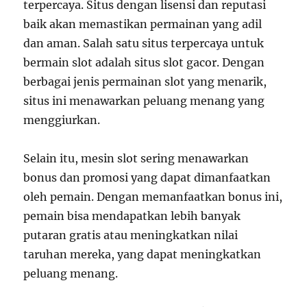
terpercaya. Situs dengan lisensi dan reputasi
baik akan memastikan permainan yang adil
dan aman. Salah satu situs terpercaya untuk
bermain slot adalah situs slot gacor. Dengan
berbagai jenis permainan slot yang menarik,
situs ini menawarkan peluang menang yang
menggiurkan.
Selain itu, mesin slot sering menawarkan
bonus dan promosi yang dapat dimanfaatkan
oleh pemain. Dengan memanfaatkan bonus ini,
pemain bisa mendapatkan lebih banyak
putaran gratis atau meningkatkan nilai
taruhan mereka, yang dapat meningkatkan
peluang menang.