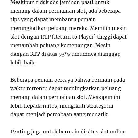
Meskipun tidak ada jaminan pasti untuk
menang dalam permainan slot, ada beberapa
tips yang dapat membantu pemain
meningkatkan peluang mereka. Memilih mesin
slot dengan RTP (Return to Player) tinggi dapat
menambah peluang kemenangan. Mesin
dengan RTP di atas 95% umumnya dianggap
lebih baik.
Beberapa pemain percaya bahwa bermain pada
waktu tertentu dapat meningkatkan peluang
menang dalam permainan slot. Meskipun ini
lebih kepada mitos, mengikuti strategi ini
dapat menjadi percobaan yang menarik.
Penting juga untuk bermain di situs slot online