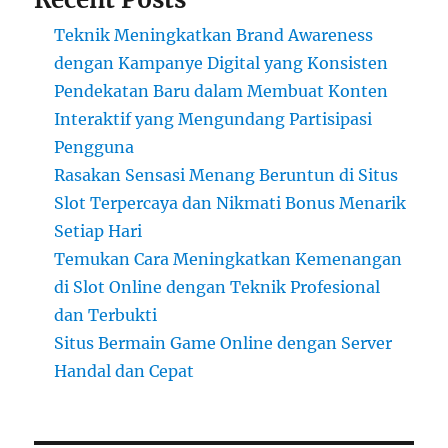
Teknik Meningkatkan Brand Awareness
dengan Kampanye Digital yang Konsisten
Pendekatan Baru dalam Membuat Konten
Interaktif yang Mengundang Partisipasi
Pengguna
Rasakan Sensasi Menang Beruntun di Situs
Slot Terpercaya dan Nikmati Bonus Menarik
Setiap Hari
Temukan Cara Meningkatkan Kemenangan
di Slot Online dengan Teknik Profesional
dan Terbukti
Situs Bermain Game Online dengan Server
Handal dan Cepat