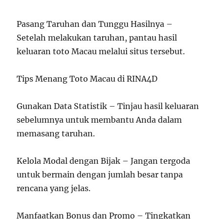
Pasang Taruhan dan Tunggu Hasilnya –
Setelah melakukan taruhan, pantau hasil
keluaran toto Macau melalui situs tersebut.
Tips Menang Toto Macau di RINA4D
Gunakan Data Statistik – Tinjau hasil keluaran
sebelumnya untuk membantu Anda dalam
memasang taruhan.
Kelola Modal dengan Bijak – Jangan tergoda
untuk bermain dengan jumlah besar tanpa
rencana yang jelas.
Manfaatkan Bonus dan Promo – Tingkatkan