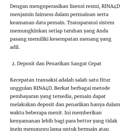
Dengan mengoperasikan lisensi resmi, RINA4D
menjamin fairness dalam permainan serta
keamanan data pemain. Transparansi sistem
memungkinkan setiap taruhan yang Anda
pasang memiliki kesempatan menang yang
adil.
Deposit dan Penarikan Sangat Cepat
Kecepatan transaksi adalah salah satu fitur
unggulan RINA4D. Berkat berbagai metode
pembayaran yang tersedia, pemain dapat
melakukan deposit dan penarikan hanya dalam
waktu beberapa menit. Ini memberikan
kenyamanan lebih bagi para bettor yang tidak
ingin menunggu lama untuk bermain atau