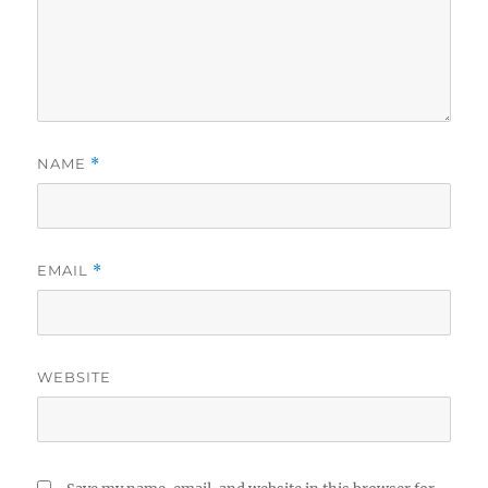
NAME
*
EMAIL
*
WEBSITE