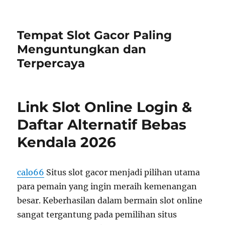
Tempat Slot Gacor Paling
Menguntungkan dan
Terpercaya
Link Slot Online Login &
Daftar Alternatif Bebas
Kendala 2026
calo66
Situs slot gacor menjadi pilihan utama
para pemain yang ingin meraih kemenangan
besar. Keberhasilan dalam bermain slot online
sangat tergantung pada pemilihan situs