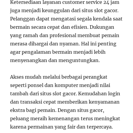
Ketersediaan layanan customer service 24 jam
juga menjadi keunggulan dari situs slot gacor.
Pelanggan dapat mengatasi segala kendala saat
bermain secara cepat dan efisien. Dukungan
yang ramah dan profesional membuat pemain
merasa dihargai dan nyaman. Hal ini penting
agar pengalaman bermain menjadi lebih
menyenangkan dan menguntungkan.
Akses mudah melalui berbagai perangkat
seperti ponsel dan komputer menjadi nilai
tambah dari situs slot gacor. Kemudahan login
dan transaksi cepat memberikan kenyamanan
ekstra bagi pemain. Dengan situs gacor,
peluang meraih kemenangan terus meningkat
karena permainan yang fair dan terpercaya.