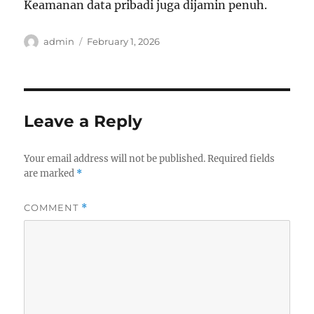
Keamanan data pribadi juga dijamin penuh.
Author
Posted
admin
February 1, 2026
on
Leave a Reply
Your email address will not be published.
Required fields
are marked
*
COMMENT
*