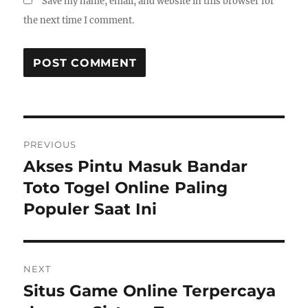
Save my name, email, and website in this browser for
the next time I comment.
Post
PREVIOUS
navigation
Akses Pintu Masuk Bandar
Previous
post:
Toto Togel Online Paling
Populer Saat Ini
NEXT
Situs Game Online Terpercaya
Next