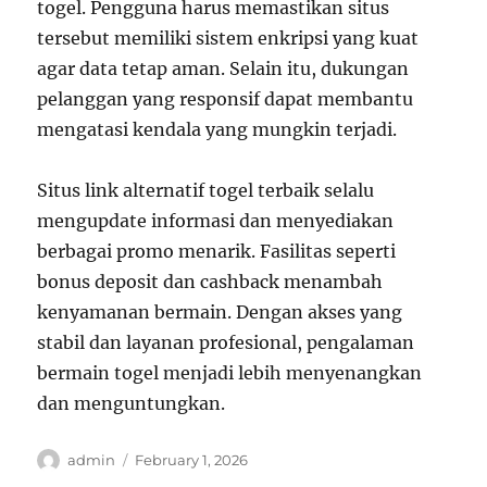
togel. Pengguna harus memastikan situs
tersebut memiliki sistem enkripsi yang kuat
agar data tetap aman. Selain itu, dukungan
pelanggan yang responsif dapat membantu
mengatasi kendala yang mungkin terjadi.
Situs link alternatif togel terbaik selalu
mengupdate informasi dan menyediakan
berbagai promo menarik. Fasilitas seperti
bonus deposit dan cashback menambah
kenyamanan bermain. Dengan akses yang
stabil dan layanan profesional, pengalaman
bermain togel menjadi lebih menyenangkan
dan menguntungkan.
Author
Posted
admin
February 1, 2026
on