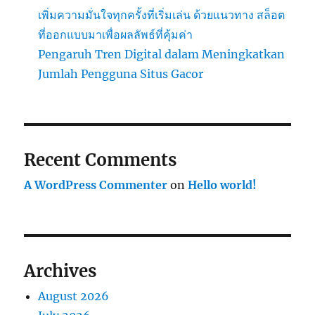
เพิ่มความมั่นใจทุกครั้งที่เริ่มเล่น ด้วยแนวทาง สล็อต
ที่ออกแบบมาเพื่อผลลัพธ์ที่คุ้มค่า
Pengaruh Tren Digital dalam Meningkatkan
Jumlah Pengguna Situs Gacor
Recent Comments
A WordPress Commenter
on
Hello world!
Archives
August 2026