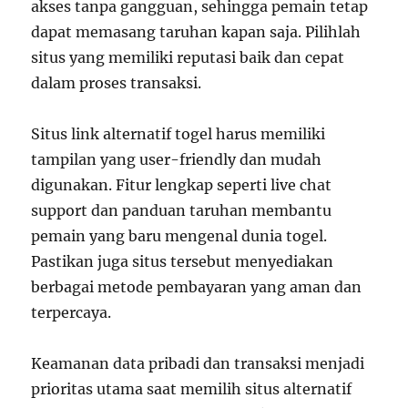
akses tanpa gangguan, sehingga pemain tetap
dapat memasang taruhan kapan saja. Pilihlah
situs yang memiliki reputasi baik dan cepat
dalam proses transaksi.
Situs link alternatif togel harus memiliki
tampilan yang user-friendly dan mudah
digunakan. Fitur lengkap seperti live chat
support dan panduan taruhan membantu
pemain yang baru mengenal dunia togel.
Pastikan juga situs tersebut menyediakan
berbagai metode pembayaran yang aman dan
terpercaya.
Keamanan data pribadi dan transaksi menjadi
prioritas utama saat memilih situs alternatif