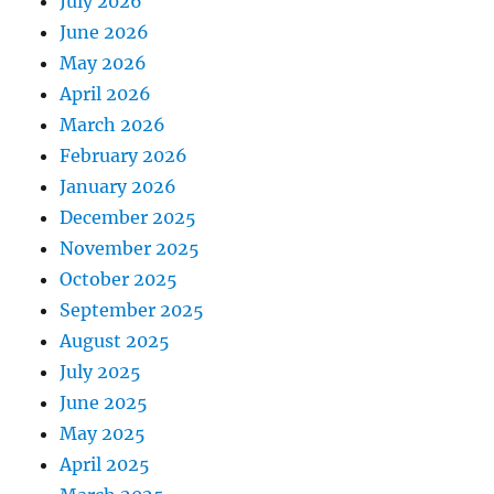
July 2026
June 2026
May 2026
April 2026
March 2026
February 2026
January 2026
December 2025
November 2025
October 2025
September 2025
August 2025
July 2025
June 2025
May 2025
April 2025