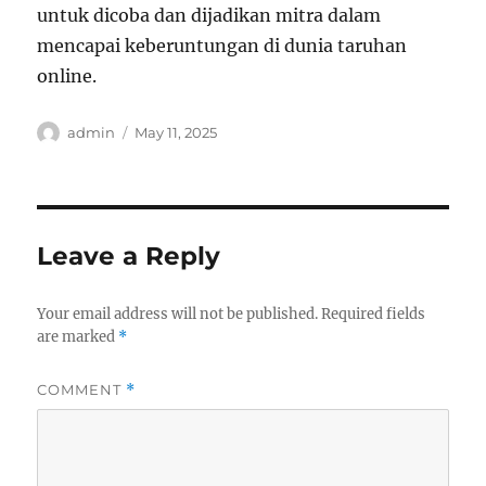
untuk dicoba dan dijadikan mitra dalam
mencapai keberuntungan di dunia taruhan
online.
Author
Posted
admin
May 11, 2025
on
Leave a Reply
Your email address will not be published.
Required fields
are marked
*
COMMENT
*