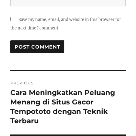
Save my name, email, and website in this browser for
the next time I comment.
Post
PREVIOUS
navigation
Cara Meningkatkan Peluang
Previous
post:
Menang di Situs Gacor
Tempototo dengan Teknik
Terbaru