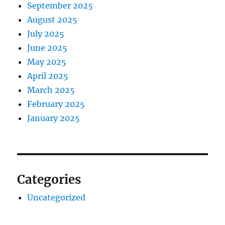
September 2025
August 2025
July 2025
June 2025
May 2025
April 2025
March 2025
February 2025
January 2025
Categories
Uncategorized