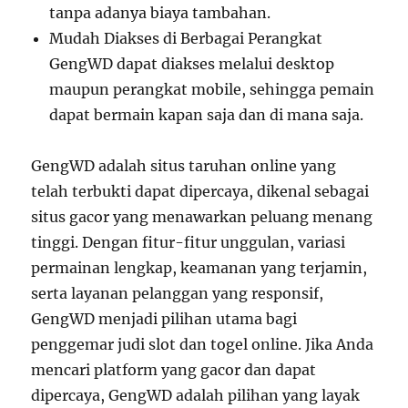
tanpa adanya biaya tambahan.
Mudah Diakses di Berbagai Perangkat
GengWD dapat diakses melalui desktop
maupun perangkat mobile, sehingga pemain
dapat bermain kapan saja dan di mana saja.
GengWD adalah situs taruhan online yang
telah terbukti dapat dipercaya, dikenal sebagai
situs gacor yang menawarkan peluang menang
tinggi. Dengan fitur-fitur unggulan, variasi
permainan lengkap, keamanan yang terjamin,
serta layanan pelanggan yang responsif,
GengWD menjadi pilihan utama bagi
penggemar judi slot dan togel online. Jika Anda
mencari platform yang gacor dan dapat
dipercaya, GengWD adalah pilihan yang layak