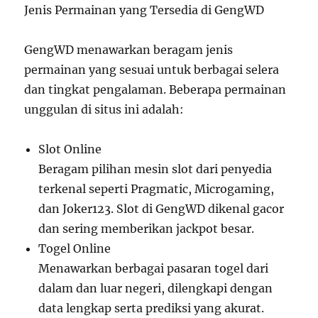
Jenis Permainan yang Tersedia di GengWD
GengWD menawarkan beragam jenis
permainan yang sesuai untuk berbagai selera
dan tingkat pengalaman. Beberapa permainan
unggulan di situs ini adalah:
Slot Online
Beragam pilihan mesin slot dari penyedia
terkenal seperti Pragmatic, Microgaming,
dan Joker123. Slot di GengWD dikenal gacor
dan sering memberikan jackpot besar.
Togel Online
Menawarkan berbagai pasaran togel dari
dalam dan luar negeri, dilengkapi dengan
data lengkap serta prediksi yang akurat.