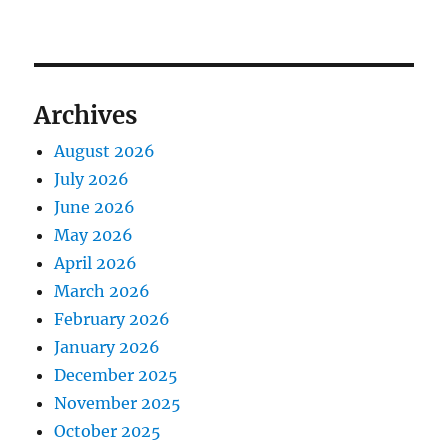
Archives
August 2026
July 2026
June 2026
May 2026
April 2026
March 2026
February 2026
January 2026
December 2025
November 2025
October 2025