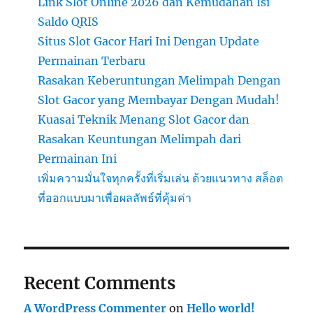
Link Slot Online 2026 dan Kemudahan Isi
Saldo QRIS
Situs Slot Gacor Hari Ini Dengan Update
Permainan Terbaru
Rasakan Keberuntungan Melimpah Dengan
Slot Gacor yang Membayar Dengan Mudah!
Kuasai Teknik Menang Slot Gacor dan
Rasakan Keuntungan Melimpah dari
Permainan Ini
เพิ่มความมั่นใจทุกครั้งที่เริ่มเล่น ด้วยแนวทาง สล็อต
ที่ออกแบบมาเพื่อผลลัพธ์ที่คุ้มค่า
Recent Comments
A WordPress Commenter
on
Hello world!