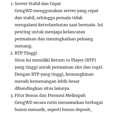
Server Stabil dan Cepat
GengWD menggunakan server yang cepat
dan stabil, sehingga pemain tidak
mengalami keterlambatan saat bermain. Ini
penting untuk menjaga kelancaran
permainan dan meningkatkan peluang
menang.
RTP Tinggi
Situs ini memiliki Return to Player (RTP)
yang tinggi untuk permainan slot dan togel.
Dengan RTP yang tinggi, kemungkinan
meraih kemenangan lebih besar
dibandingkan situs lainnya.
Fitur Bonus dan Promosi Melimpah
GengWD secara rutin menawarkan berbagai
bonus menarik, seperti bonus deposit,