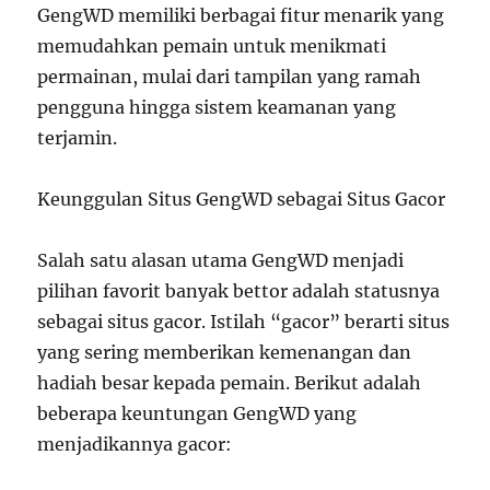
GengWD memiliki berbagai fitur menarik yang
memudahkan pemain untuk menikmati
permainan, mulai dari tampilan yang ramah
pengguna hingga sistem keamanan yang
terjamin.
Keunggulan Situs GengWD sebagai Situs Gacor
Salah satu alasan utama GengWD menjadi
pilihan favorit banyak bettor adalah statusnya
sebagai situs gacor. Istilah “gacor” berarti situs
yang sering memberikan kemenangan dan
hadiah besar kepada pemain. Berikut adalah
beberapa keuntungan GengWD yang
menjadikannya gacor: