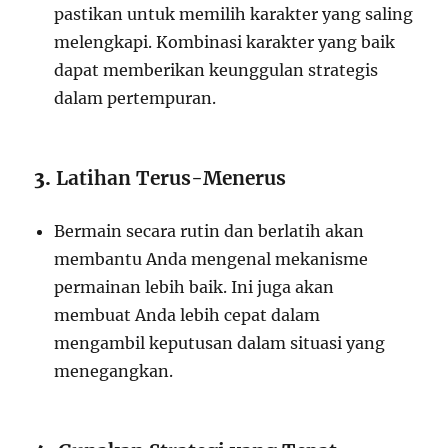
pastikan untuk memilih karakter yang saling
melengkapi. Kombinasi karakter yang baik
dapat memberikan keunggulan strategis
dalam pertempuran.
3.
Latihan Terus-Menerus
Bermain secara rutin dan berlatih akan
membantu Anda mengenal mekanisme
permainan lebih baik. Ini juga akan
membuat Anda lebih cepat dalam
mengambil keputusan dalam situasi yang
menegangkan.