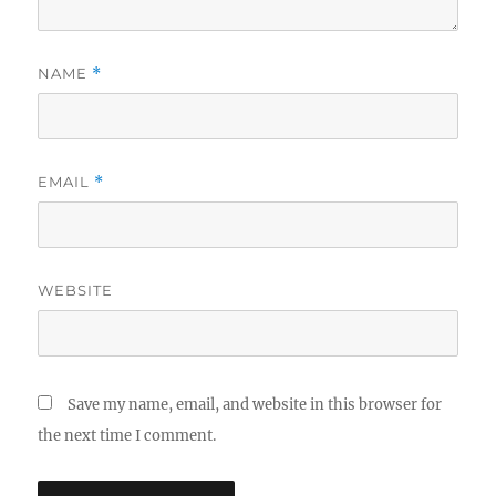
NAME
*
EMAIL
*
WEBSITE
Save my name, email, and website in this browser for
the next time I comment.