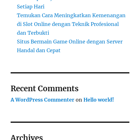
Setiap Hari
Temukan Cara Meningkatkan Kemenangan
di Slot Online dengan Teknik Profesional
dan Terbukti
Situs Bermain Game Online dengan Server
Handal dan Cepat
Recent Comments
A WordPress Commenter
on
Hello world!
Archives