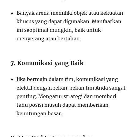
Banyak arena memiliki objek atau kekuatan
khusus yang dapat digunakan. Manfaatkan
ini seoptimal mungkin, baik untuk
menyerang atau bertahan.
7.
Komunikasi yang Baik
Jika bermain dalam tim, komunikasi yang
efektif dengan rekan-rekan tim Anda sangat
penting. Mengatur strategi dan memberi
tahu posisi musuh dapat memberikan
keuntungan besar.