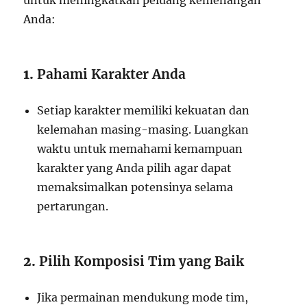
untuk meningkatkan peluang kemenangan
Anda:
1.
Pahami Karakter Anda
Setiap karakter memiliki kekuatan dan
kelemahan masing-masing. Luangkan
waktu untuk memahami kemampuan
karakter yang Anda pilih agar dapat
memaksimalkan potensinya selama
pertarungan.
2.
Pilih Komposisi Tim yang Baik
Jika permainan mendukung mode tim,