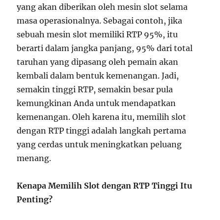
yang akan diberikan oleh mesin slot selama
masa operasionalnya. Sebagai contoh, jika
sebuah mesin slot memiliki RTP 95%, itu
berarti dalam jangka panjang, 95% dari total
taruhan yang dipasang oleh pemain akan
kembali dalam bentuk kemenangan. Jadi,
semakin tinggi RTP, semakin besar pula
kemungkinan Anda untuk mendapatkan
kemenangan. Oleh karena itu, memilih slot
dengan RTP tinggi adalah langkah pertama
yang cerdas untuk meningkatkan peluang
menang.
Kenapa Memilih Slot dengan RTP Tinggi Itu
Penting?