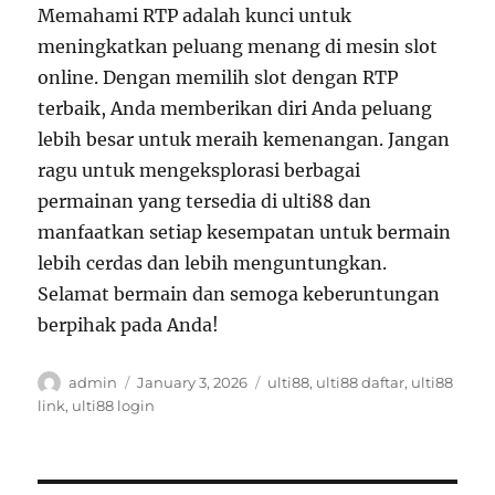
Memahami RTP adalah kunci untuk
meningkatkan peluang menang di mesin slot
online. Dengan memilih slot dengan RTP
terbaik, Anda memberikan diri Anda peluang
lebih besar untuk meraih kemenangan. Jangan
ragu untuk mengeksplorasi berbagai
permainan yang tersedia di ulti88 dan
manfaatkan setiap kesempatan untuk bermain
lebih cerdas dan lebih menguntungkan.
Selamat bermain dan semoga keberuntungan
berpihak pada Anda!
Author
Posted
Tags
admin
January 3, 2026
ulti88
,
ulti88 daftar
,
ulti88
on
link
,
ulti88 login