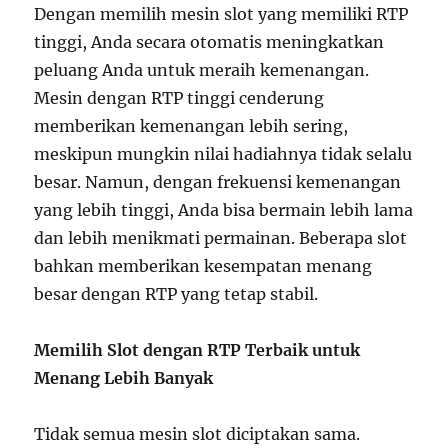
Dengan memilih mesin slot yang memiliki RTP
tinggi, Anda secara otomatis meningkatkan
peluang Anda untuk meraih kemenangan.
Mesin dengan RTP tinggi cenderung
memberikan kemenangan lebih sering,
meskipun mungkin nilai hadiahnya tidak selalu
besar. Namun, dengan frekuensi kemenangan
yang lebih tinggi, Anda bisa bermain lebih lama
dan lebih menikmati permainan. Beberapa slot
bahkan memberikan kesempatan menang
besar dengan RTP yang tetap stabil.
Memilih Slot dengan RTP Terbaik untuk
Menang Lebih Banyak
Tidak semua mesin slot diciptakan sama.