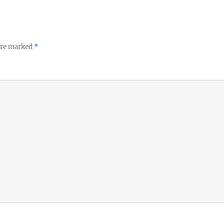
 are marked
*