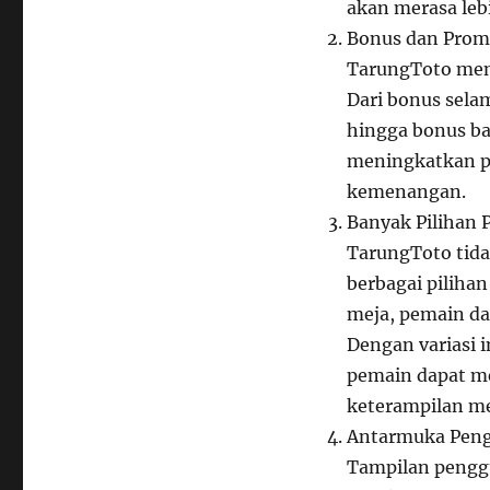
akan merasa leb
Bonus dan Prom
TarungToto men
Dari bonus sela
hingga bonus ba
meningkatkan p
kemenangan.
Banyak Pilihan
TarungToto tid
berbagai piliha
meja, pemain da
Dengan variasi 
pemain dapat me
keterampilan m
Antarmuka Pen
Tampilan pengg