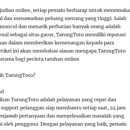
judian online, setiap pemain berharap untuk menemuk
al dan menawarkan peluang menang yang tinggi. Salah
muncul dan menarik perhatian banyak orang adalah
enal sebagai situs gacor, TarungToto memiliki reputasi
an dalam memberikan kemenangan kepada para
rtikel ini akan membahas alasan mengapa TarungToto
utama bagi pecinta taruhan online.
ih TarungToto?
ul
bihan TarungToto adalah pelayanan yang cepat dan
m support pelanggan siap membantu setiap saat, 24 jam
enjawab pertanyaan dan menyelesaikan masalah yang
 oleh pengguna. Dengan pelayanan yang baik, pemain