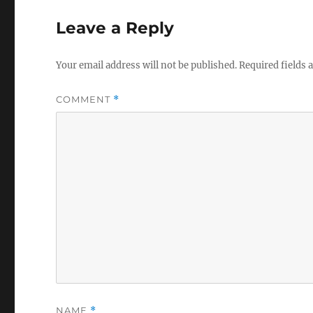
Leave a Reply
Your email address will not be published.
Required fields
COMMENT
*
NAME
*