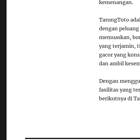
kemenangan.
TarungToto adal
dengan peluang
memuaskan, bon
yang terjamin, 
gacor yang kon
dan ambil kese
Dengan menggun
fasilitas yang 
berikutnya di T