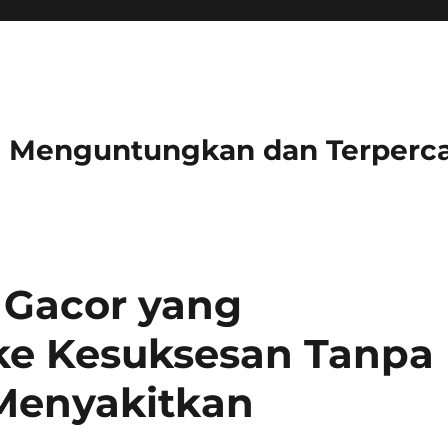
ng Menguntungkan dan Terperc
s Gacor yang
e Kesuksesan Tanpa
Menyakitkan