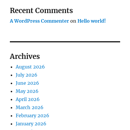
Recent Comments
A WordPress Commenter
on
Hello world!
Archives
August 2026
July 2026
June 2026
May 2026
April 2026
March 2026
February 2026
January 2026