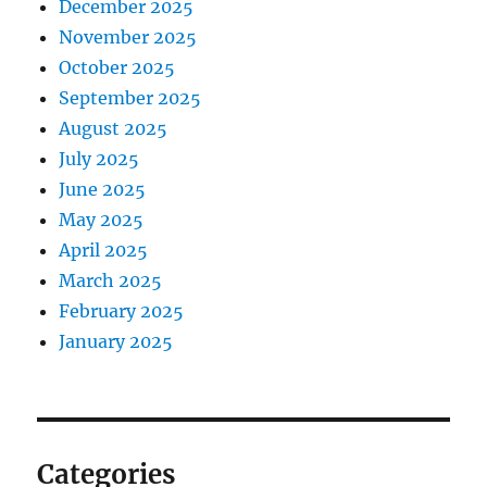
December 2025
November 2025
October 2025
September 2025
August 2025
July 2025
June 2025
May 2025
April 2025
March 2025
February 2025
January 2025
Categories