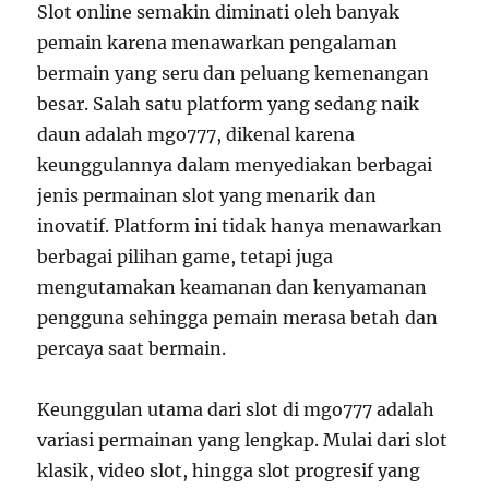
Slot online semakin diminati oleh banyak
pemain karena menawarkan pengalaman
bermain yang seru dan peluang kemenangan
besar. Salah satu platform yang sedang naik
daun adalah mgo777, dikenal karena
keunggulannya dalam menyediakan berbagai
jenis permainan slot yang menarik dan
inovatif. Platform ini tidak hanya menawarkan
berbagai pilihan game, tetapi juga
mengutamakan keamanan dan kenyamanan
pengguna sehingga pemain merasa betah dan
percaya saat bermain.
Keunggulan utama dari slot di mgo777 adalah
variasi permainan yang lengkap. Mulai dari slot
klasik, video slot, hingga slot progresif yang