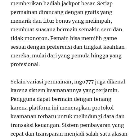
memberikan hadiah jackpot besar. Setiap
permainan dirancang dengan grafis yang
menarik dan fitur bonus yang melimpah,
membuat suasana bermain semakin seru dan
tidak monoton. Pemain bisa memilih game
sesuai dengan preferensi dan tingkat keahlian
mereka, mulai dari yang pemula hingga yang
profesional.
Selain variasi permainan, mgo777 juga dikenal
karena sistem keamanannya yang terjamin.
Pengguna dapat bermain dengan tenang
karena platform ini menerapkan protokol
keamanan terbaru untuk melindungi data dan
transaksi keuangan. Sistem pembayaran yang
cepat dan transparan menjadi salah satu alasan