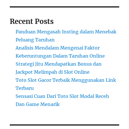
Recent Posts
Panduan Mengasah Insting dalam Menebak
Peluang Taruhan
Analisis Mendalam Mengenai Faktor
Keberuntungan Dalam Taruhan Online
Strategi Jitu Mendapatkan Bonus dan
Jackpot Melimpah di Slot Online
Toto Slot Gacor Terbaik Menggunakan Link
Terbaru
Sensasi Cuan Dari Toto Slot Modal Receh
Dan Game Menarik