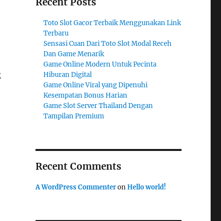
Recent Posts
Toto Slot Gacor Terbaik Menggunakan Link
Terbaru
Sensasi Cuan Dari Toto Slot Modal Receh
Dan Game Menarik
Game Online Modern Untuk Pecinta
g
Hiburan Digital
Game Online Viral yang Dipenuhi
Kesempatan Bonus Harian
Game Slot Server Thailand Dengan
Tampilan Premium
Recent Comments
A WordPress Commenter
on
Hello world!