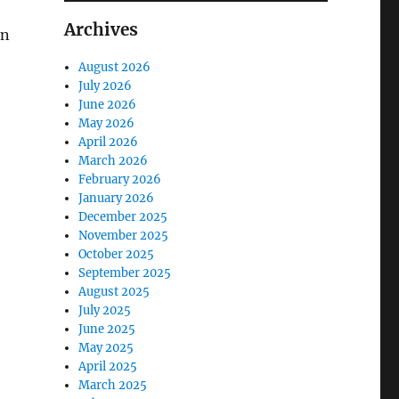
Archives
an
August 2026
July 2026
June 2026
May 2026
April 2026
March 2026
February 2026
January 2026
December 2025
November 2025
October 2025
September 2025
August 2025
July 2025
June 2025
May 2025
April 2025
March 2025