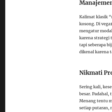
Manajemen 
Kalimat klasik 
kosong. Di vega
mengatur modal
karena strategi
tapi seberapa b
dikenal karena 
Nikmati Pr
Sering kali, kes
besar. Padahal, 
Menang tentu m
setiap putaran,