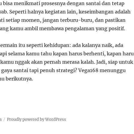
bisa menikmati prosesnya dengan santai dan tetap
ab. Seperti halnya kegiatan lain, keseimbangan adalah
ti setiap momen, jangan terburu-buru, dan pastikan
yang kamu ambil membawa pengalaman yang positif.
ermain itu seperti kehidupan: ada kalanya naik, ada
Tapi selama kamu tahu kapan harus berhenti, kapan haru
 kamu nggak akan pernah merasa kalah. Jadi, siap untuk
gaya santai tapi penuh strategi? Vega168 menunggu
u berikutnya.
a
Proudly powered by WordPress