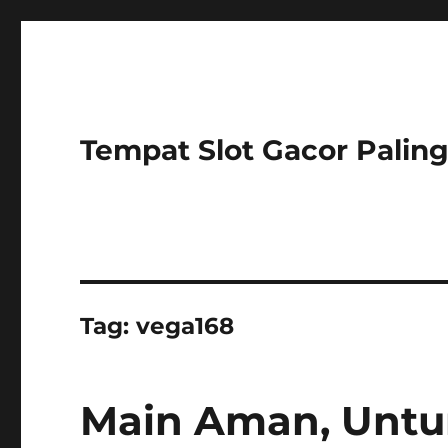
Tempat Slot Gacor Pali
Tag:
vega168
Main Aman, Untun