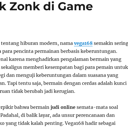
ak Zonk di Game
a tentang hiburan modern, nama
vega168
semakin serin
a para pencinta permainan berbasis keberuntungan.
kenal karena menghadirkan pengalaman bermain yang
sekaligus memberi kesempatan bagi para pemain untuk
egi dan menguji keberuntungan dalam suasana yang
. Tapi tentu saja, bermain dengan cerdas adalah kunci
ruan tidak berubah jadi kerugian.
erpikir bahwa bermain
judi online
semata-mata soal
Padahal, di balik layar, ada unsur perencanaan dan
ko yang tidak kalah penting. Vega168 hadir sebagai