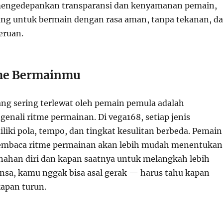
mengedepankan transparansi dan kenyamanan pemain,
ng untuk bermain dengan rasa aman, tanpa tekanan, d
eruan.
tme Bermainmu
yang sering terlewat oleh pemain pemula adalah
enali ritme permainan. Di vega168, setiap jenis
iki pola, tempo, dan tingkat kesulitan berbeda. Pemain
baca ritme permainan akan lebih mudah menentukan
ahan diri dan kapan saatnya untuk melangkah lebih
dansa, kamu nggak bisa asal gerak — harus tahu kapan
kapan turun.