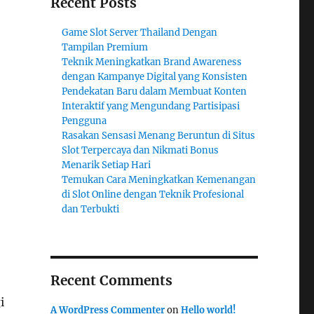
Recent Posts
Game Slot Server Thailand Dengan
Tampilan Premium
Teknik Meningkatkan Brand Awareness
dengan Kampanye Digital yang Konsisten
Pendekatan Baru dalam Membuat Konten
Interaktif yang Mengundang Partisipasi
Pengguna
Rasakan Sensasi Menang Beruntun di Situs
Slot Terpercaya dan Nikmati Bonus
Menarik Setiap Hari
Temukan Cara Meningkatkan Kemenangan
di Slot Online dengan Teknik Profesional
dan Terbukti
Recent Comments
i
A WordPress Commenter
on
Hello world!