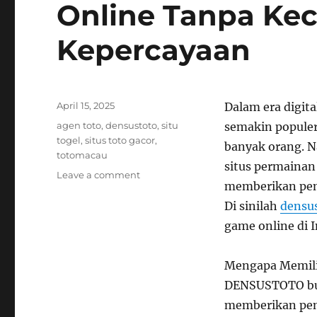
Online Tanpa Ke
Kepercayaan
Posted
April 15, 2025
Dalam era digit
on
Tags
agen toto
,
densustoto
,
situ
semakin populer
togel
,
situs toto gacor
,
banyak orang. N
totomacau
situs permainan
on
Leave a comment
memberikan pen
DENSUSTOTO:
Wujud
Di sinilah
densu
Nyata
game online di 
Game
Online
Tanpa
Mengapa Memil
Kecurangan
DENSUSTOTO buka
dan
memberikan pen
Penuh