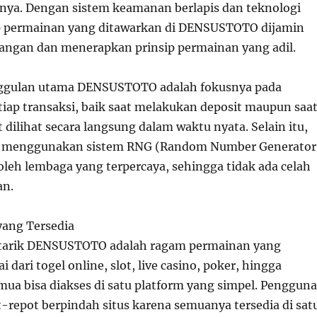
nya. Dengan sistem keamanan berlapis dan teknologi
ap permainan yang ditawarkan di DENSUSTOTO dijamin
rangan dan menerapkan prinsip permainan yang adil.
nggulan utama DENSUSTOTO adalah fokusnya pada
tiap transaksi, baik saat melakukan deposit maupun saa
 dilihat secara langsung dalam waktu nyata. Selain itu,
n menggunakan sistem RNG (Random Number Generator
 oleh lembaga yang terpercaya, sehingga tidak ada celah
an.
ang Tersedia
a tarik DENSUSTOTO adalah ragam permainan yang
 dari togel online, slot, live casino, poker, hingga
mua bisa diakses di satu platform yang simpel. Pengguna
t-repot berpindah situs karena semuanya tersedia di sat