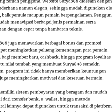
yang ramah pengguna. Website Surya898 didesain dengan
sederhana namun elegan, sehingga mudah digunakan ol
, baik pemula maupun pemain berpengalaman. Penggun
dah menavigasi berbagai jenis permainan serta
an dengan cepat tanpa hambatan teknis.
ya898 juga menawarkan berbagai bonus dan promosi
apat meningkatkan peluang kemenangan para pemain.
bagi member baru, cashback, hingga program loyalitas
atu nilai tambah yang membuat Surya898 semakin
ram-program ini tidak hanya memberikan keuntungan
pi juga meningkatkan motivasi dan keseruan bermain.
memiliki sistem pembayaran yang beragam dan mudah
 dari transfer bank, e-wallet, hingga metode
tal lainnya dapat digunakan untuk transaksi di platform