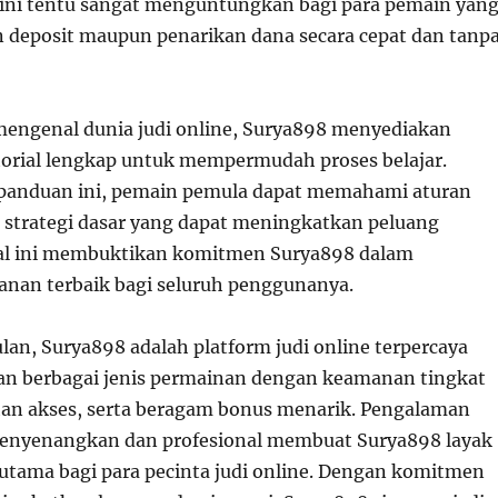
ini tentu sangat menguntungkan bagi para pemain yan
 deposit maupun penarikan dana secara cepat dan tanp
mengenal dunia judi online, Surya898 menyediakan
orial lengkap untuk mempermudah proses belajar.
panduan ini, pemain pemula dapat memahami aturan
 strategi dasar yang dapat meningkatkan peluang
l ini membuktikan komitmen Surya898 dalam
nan terbaik bagi seluruh penggunanya.
lan, Surya898 adalah platform judi online terpercaya
n berbagai jenis permainan dengan keamanan tingkat
an akses, serta beragam bonus menarik. Pengalaman
enyenangkan dan profesional membuat Surya898 layak
 utama bagi para pecinta judi online. Dengan komitmen