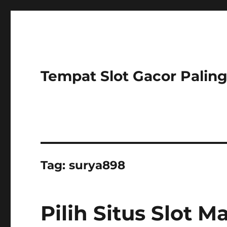
Tempat Slot Gacor Pali
Tag:
surya898
Pilih Situs Slot 