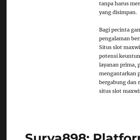
tanpa harus me
yang disimpan.
Bagi pecinta ga
pengalaman berm
Situs slot maxwi
potensi keuntun
layanan prima, 
mengantarkan pe
bergabung dan r
situs slot max
Surya898: Platfo