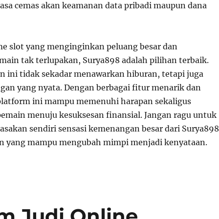
rasa cemas akan keamanan data pribadi maupun dana
me slot yang menginginkan peluang besar dan
ain tak terlupakan, Surya898 adalah pilihan terbaik.
n ini tidak sekadar menawarkan hiburan, tetapi juga
gan yang nyata. Dengan berbagai fitur menarik dan
platform ini mampu memenuhi harapan sekaligus
main menuju kesuksesan finansial. Jangan ragu untuk
asakan sendiri sensasi kemenangan besar dari Surya898
win yang mampu mengubah mimpi menjadi kenyataan.
rm Judi Online