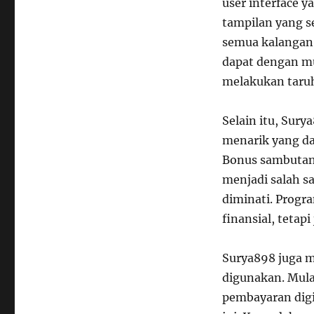
user interface 
tampilan yang 
semua kalangan
dapat dengan mu
melakukan taruh
Selain itu, Sur
menarik yang d
Bonus sambutan 
menjadi salah s
diminati. Prog
finansial, teta
Surya898 juga 
digunakan. Mulai
pembayaran digi