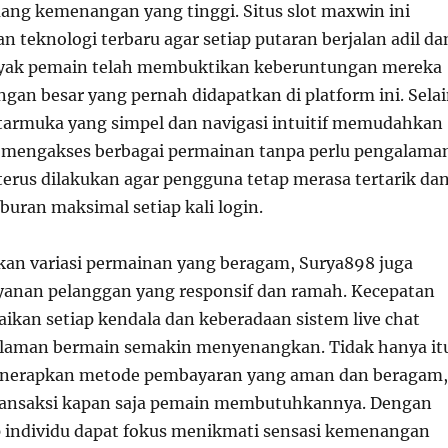
ang kemenangan yang tinggi. Situs slot maxwin ini
 teknologi terbaru agar setiap putaran berjalan adil da
nyak pemain telah membuktikan keberuntungan mereka
gan besar yang pernah didapatkan di platform ini. Sela
ntarmuka yang simpel dan navigasi intuitif memudahkan
k mengakses berbagai permainan tanpa perlu pengalama
terus dilakukan agar pengguna tetap merasa tertarik da
uran maksimal setiap kali login.
an variasi permainan yang beragam, Surya898 juga
anan pelanggan yang responsif dan ramah. Kecepatan
ikan setiap kendala dan keberadaan sistem live chat
aman bermain semakin menyenangkan. Tidak hanya it
 menerapkan metode pembayaran yang aman dan beragam,
nsaksi kapan saja pemain membutuhkannya. Dengan
p individu dapat fokus menikmati sensasi kemenangan