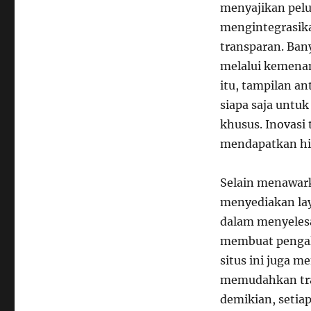
menyajikan pelu
mengintegrasikan
transparan. Ba
melalui kemenan
itu, tampilan a
siapa saja untu
khusus. Inovasi 
mendapatkan hib
Selain menawark
menyediakan lay
dalam menyelesa
membuat pengal
situs ini juga
memudahkan tra
demikian, setia